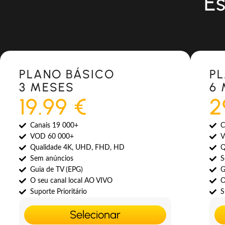
Es
Most Popular
Most 
PLANO BÁSICO
P
3 MESES
6
19.99 €
2
Canais 19 000+
C
VOD 60 000+
V
Qualidade 4K, UHD, FHD, HD
Q
Sem anúncios
S
Guia de TV (EPG)
G
O seu canal local AO VIVO
O
Suporte Prioritário
S
Selecionar