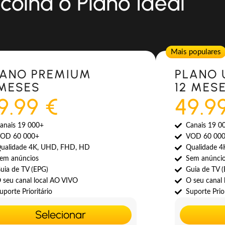
colha o Plano Ideal
Popular
Mais populares
LANO PREMIUM
PLANO 
 MESES
12 MES
9.99 €
49.9
anais 19 000+
Canais 19 0
OD 60 000+
VOD 60 00
ualidade 4K, UHD, FHD, HD
Qualidade 
em anúncios
Sem anúnci
uia de TV (EPG)
Guia de TV 
 seu canal local AO VIVO
O seu canal
uporte Prioritário
Suporte Prior
Selecionar