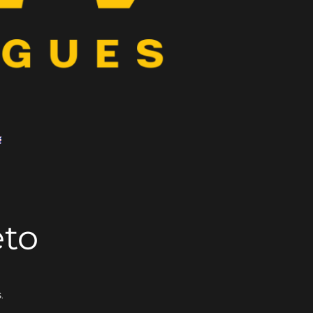
eto
.