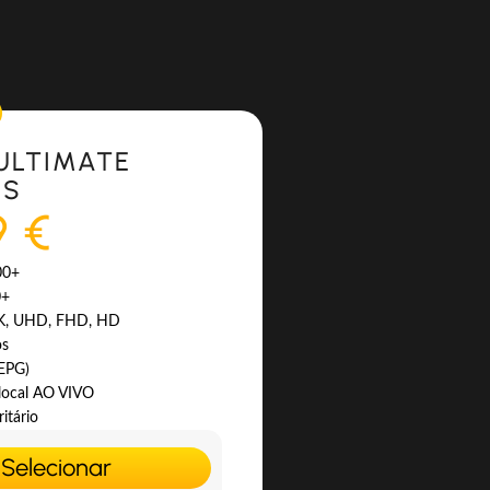
ULTIMATE
ES
9 €
00+
0+
4K, UHD, FHD, HD
os
(EPG)
 local AO VIVO
itário
Selecionar