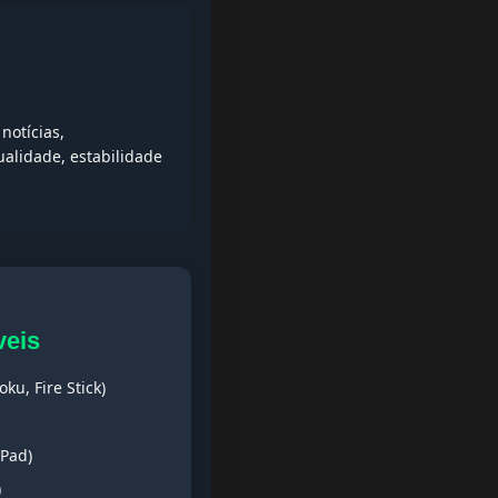
notícias,
alidade, estabilidade
veis
ku, Fire Stick)
iPad)
)