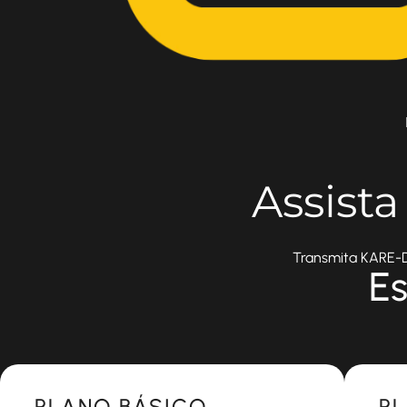
Assist
Transmita KARE-DT
Es
Most Popular
Most 
PLANO BÁSICO
P