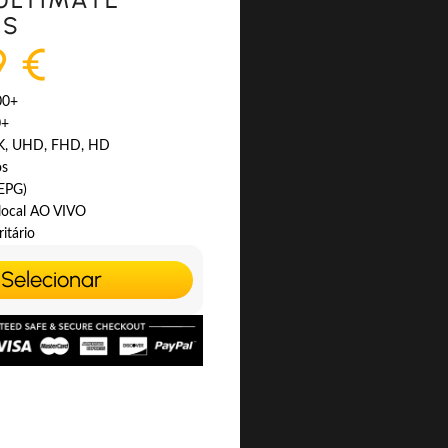
ES
9 €
00+
0+
4K, UHD, FHD, HD
os
(EPG)
 local AO VIVO
itário
Selecionar