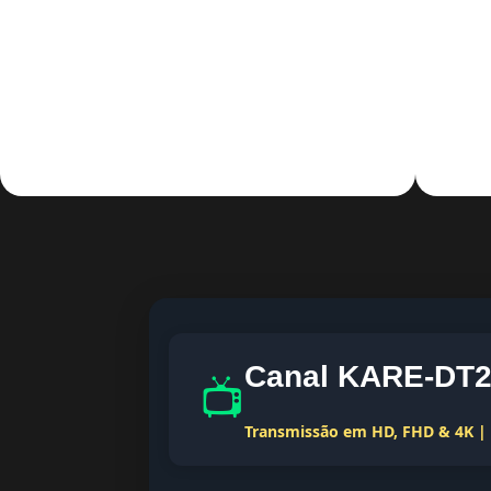
Canal KARE-DT2 
📺
Transmissão em HD, FHD & 4K | T