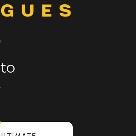
to
.
ULTIMATE