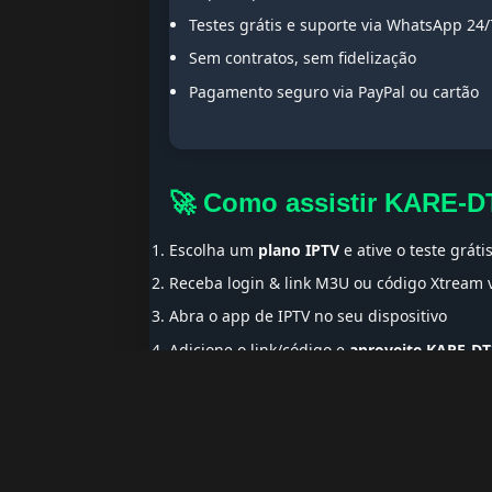
Testes grátis e suporte via WhatsApp 24/
Sem contratos, sem fidelização
Pagamento seguro via PayPal ou cartão
🚀 Como assistir KARE-D
Escolha um
plano IPTV
e ative o teste gráti
Receba login & link M3U ou código Xtream
Abra o app de IPTV no seu dispositivo
Adicione o link/código e
aproveite KARE-DT
🌍 Ideal para Portugue