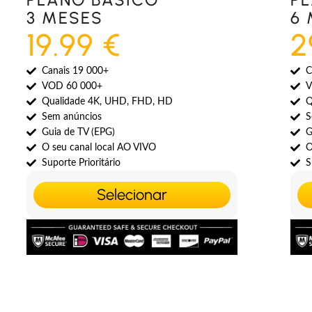
3 MESES
6
19.99 €
2
Canais 19 000+
C
VOD 60 000+
V
Qualidade 4K, UHD, FHD, HD
Q
Sem anúncios
S
Guia de TV (EPG)
G
O seu canal local AO VIVO
O
Suporte Prioritário
S
Selecionar