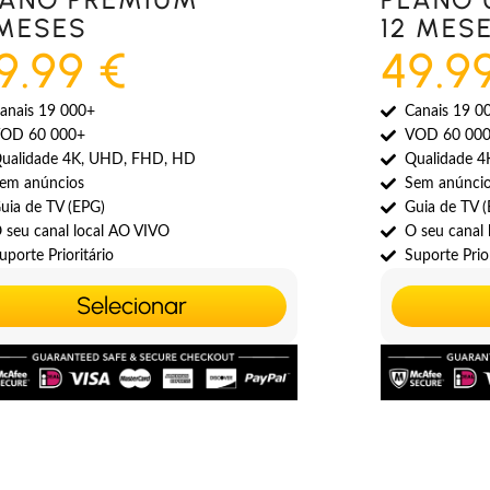
 MESES
12 MES
9.99 €
49.9
anais 19 000+
Canais 19 0
OD 60 000+
VOD 60 00
ualidade 4K, UHD, FHD, HD
Qualidade 
em anúncios
Sem anúnci
uia de TV (EPG)
Guia de TV 
 seu canal local AO VIVO
O seu canal
uporte Prioritário
Suporte Prior
Selecionar