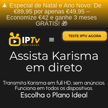
🎄 Especial de Natal e Ano Novo: De
€89,95 por apenas €49,95 –
Economize €42 e ganhe 3 meses
GRÁTIS! 🎁
TESTE IPTV AGORA
Sobre nós
Contate-nos
Assista Karisma
em direto
Transmita Karisma em full HD, sem anúncios.
Funciona em todos os dispositivos.
Escolha o Plano Ideal