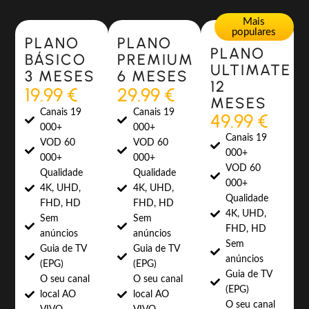
Most Popular
Most Popular
Mais
populares
PLANO
PLANO
PLANO
BÁSICO
PREMIUM
ULTIMATE
3 MESES
6 MESES
12
19.99 €
29.99 €
MESES
Canais 19
Canais 19
49.99 €
000+
000+
Canais 19
VOD 60
VOD 60
000+
000+
000+
VOD 60
Qualidade
Qualidade
000+
4K, UHD,
4K, UHD,
Qualidade
FHD, HD
FHD, HD
4K, UHD,
Sem
Sem
FHD, HD
anúncios
anúncios
Sem
Guia de TV
Guia de TV
anúncios
(EPG)
(EPG)
Guia de TV
O seu canal
O seu canal
(EPG)
local AO
local AO
O seu canal