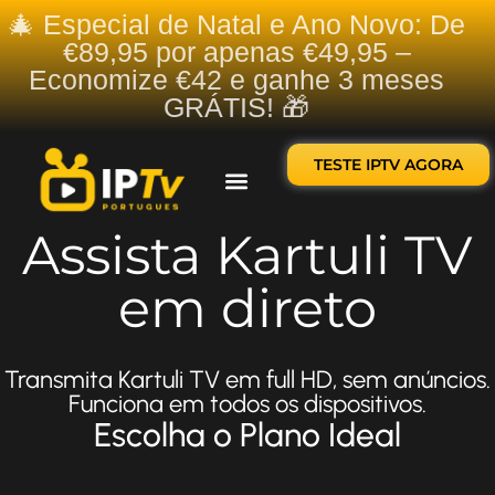
🎄 Especial de Natal e Ano Novo: De
€89,95 por apenas €49,95 –
Economize €42 e ganhe 3 meses
GRÁTIS! 🎁
TESTE IPTV AGORA
Sobre nós
Contate-nos
Assista Kartuli TV
em direto
Transmita Kartuli TV em full HD, sem anúncios.
Funciona em todos os dispositivos.
Escolha o Plano Ideal