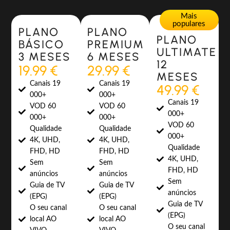
Most Popular
Most Popular
Mais
populares
PLANO
PLANO
PLANO
BÁSICO
PREMIUM
ULTIMATE
3 MESES
6 MESES
12
19.99 €
29.99 €
MESES
Canais 19
Canais 19
49.99 €
000+
000+
Canais 19
VOD 60
VOD 60
000+
000+
000+
VOD 60
Qualidade
Qualidade
000+
4K, UHD,
4K, UHD,
Qualidade
FHD, HD
FHD, HD
4K, UHD,
Sem
Sem
FHD, HD
anúncios
anúncios
Sem
Guia de TV
Guia de TV
anúncios
(EPG)
(EPG)
Guia de TV
O seu canal
O seu canal
(EPG)
local AO
local AO
O seu canal