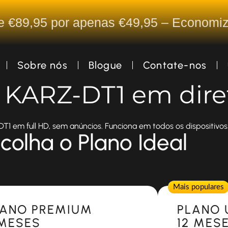
De €89,95 por apenas €49,95 – Econom
Sobre nós
Blogue
Contate-nos
a KARZ-DT1 em dire
1 em full HD, sem anúncios. Funciona em todos os dispositivos
colha o Plano Ideal
Popular
Mais populares
LANO PREMIUM
PLANO 
 MESES
12 MES