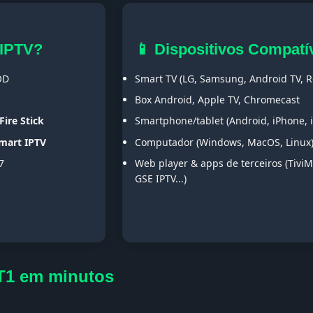
 IPTV?
📱 Dispositivos Compatí
OD
Smart TV (LG, Samsung, Android TV, Ro
Box Android, Apple TV, Chromecast
Fire Stick
Smartphone/tablet (Android, iPhone, 
Smart IPTV
Computador (Windows, MacOS, Linux
7
Web player & apps de terceiros (TiviM
GSE IPTV...)
T1 em minutos
s