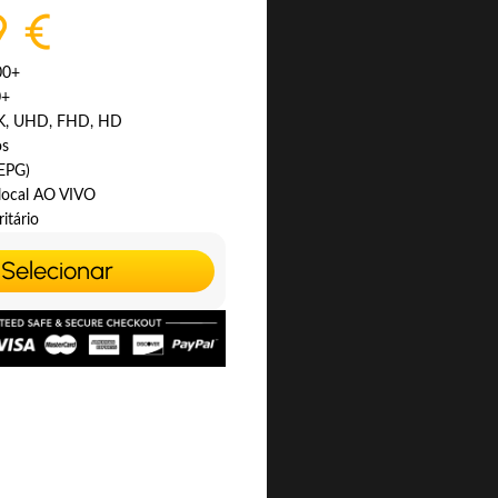
9 €
00+
0+
4K, UHD, FHD, HD
os
(EPG)
 local AO VIVO
itário
Selecionar