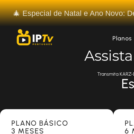
🎄 Especial de Natal e Ano Novo: 
Planos
Assist
Transmita KARZ-DT
Es
Most Popular
Most 
PLANO BÁSICO
P
3 MESES
6