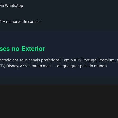
 via WhatsApp
1
+ milhares de canais!
ses no Exterior
nectado aos seus canais preferidos! Com o IPTV Portugal Premium, 
t TV, Disney, AXN e muito mais — de qualquer país do mundo.
AQs
ptv grátis, iptv smarters pro, app iptv android, iptv tuga, box iptv, 
, iptv smarters player, net iptv, teste iptv, canais portugal.