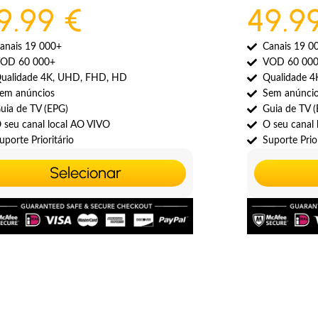
9.99 €
49.9
anais 19 000+
Canais 19 0
OD 60 000+
VOD 60 00
ualidade 4K, UHD, FHD, HD
Qualidade 
em anúncios
Sem anúnci
uia de TV (EPG)
Guia de TV 
 seu canal local AO VIVO
O seu canal
uporte Prioritário
Suporte Prior
Selecionar