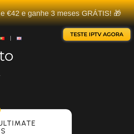
ize €42 e ganhe 3 meses GRÁTIS! 🎁
TESTE IPTV AGORA
to
.
ULTIMATE
ES