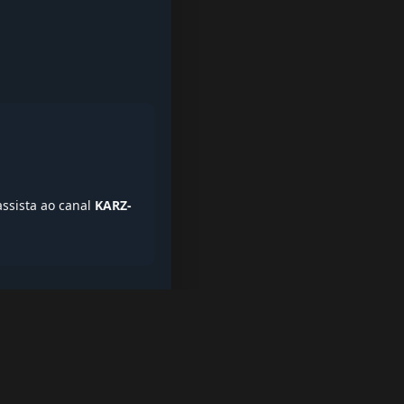
assista ao canal
KARZ-
iptv quase de borla, lista