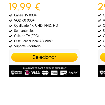
19.99 €
2
Canais 19 000+
C
VOD 60 000+
V
Qualidade 4K, UHD, FHD, HD
Q
Sem anúncios
S
Guia de TV (EPG)
G
O seu canal local AO VIVO
O
Suporte Prioritário
S
Selecionar