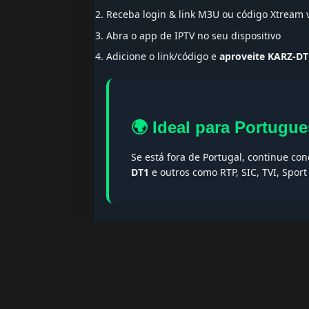
Receba login & link M3U ou código Xtream
Abra o app de IPTV no seu dispositivo
Adicione o link/código e
aproveite KARZ-DT
🌍 Ideal para Portugue
Se está fora de Portugal, continue co
DT1
e outros como RTP, SIC, TVI, Spor
🔎 Termos populares & F
Palavras-chave:
iptv portugal, melhor iptv, i
iptv portugal, iptv legal, iptv portugal gratis