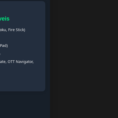
veis
ku, Fire Stick)
iPad)
)
ate, OTT Navigator,