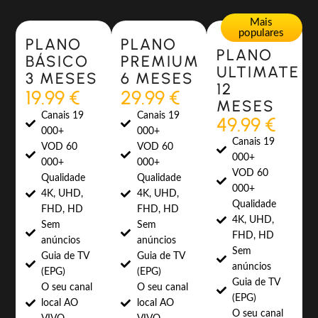
Most Popular
Most Popular
Mais
populares
PLANO
PLANO
PLANO
BÁSICO
PREMIUM
ULTIMATE
3 MESES
6 MESES
12
19.99 €
29.99 €
MESES
Canais 19
Canais 19
49.99 €
000+
000+
Canais 19
VOD 60
VOD 60
000+
000+
000+
VOD 60
Qualidade
Qualidade
000+
4K, UHD,
4K, UHD,
Qualidade
FHD, HD
FHD, HD
4K, UHD,
Sem
Sem
FHD, HD
anúncios
anúncios
Sem
Guia de TV
Guia de TV
anúncios
(EPG)
(EPG)
Guia de TV
O seu canal
O seu canal
(EPG)
local AO
local AO
O seu canal