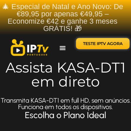
🎄 Especial de Natal e Ano Novo: De
€89,95 por apenas €49,95 –
Economize €42 e ganhe 3 meses
GRÁTIS! 🎁
TESTE IPTV AGORA
Sobre nós
Contate-nos
Assista KASA-DT1
em direto
Transmita KASA-DT1 em full HD, sem anúncios.
Funciona em todos os dispositivos.
Escolha o Plano Ideal