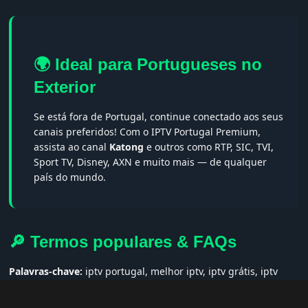
🌍 Ideal para Portugueses no
Exterior
Se está fora de Portugal, continue conectado aos seus
canais preferidos! Com o IPTV Portugal Premium,
assista ao canal
Katong
e outros como RTP, SIC, TVI,
Sport TV, Disney, AXN e muito mais — de qualquer
país do mundo.
🔎 Termos populares & FAQs
Palavras-chave:
iptv portugal, melhor iptv, iptv grátis, iptv
smarters pro, app iptv android, iptv tuga, box iptv, iptv quase
de borla, lista iptv portugal, iptv legal, iptv portugal gratis,