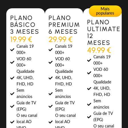
Most Popular
Most Popular
Mais
populares
PLANO
PLANO
PLANO
BÁSICO
PREMIUM
ULTIMATE
3 MESES
6 MESES
12
19.99 €
29.99 €
MESES
Canais 19
Canais 19
49.99 €
000+
000+
Canais 19
VOD 60
VOD 60
000+
000+
000+
VOD 60
Qualidade
Qualidade
000+
4K, UHD,
4K, UHD,
Qualidade
FHD, HD
FHD, HD
4K, UHD,
Sem
Sem
FHD, HD
anúncios
anúncios
Sem
Guia de TV
Guia de TV
anúncios
(EPG)
(EPG)
Guia de TV
O seu canal
O seu canal
(EPG)
local AO
local AO
O seu canal