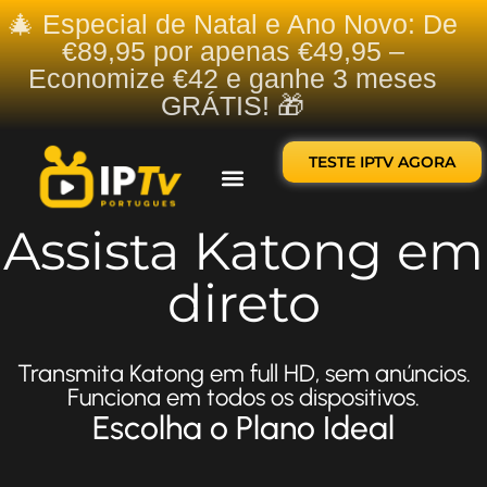
🎄 Especial de Natal e Ano Novo: De
€89,95 por apenas €49,95 –
Economize €42 e ganhe 3 meses
GRÁTIS! 🎁
TESTE IPTV AGORA
Sobre nós
Contate-nos
Assista Katong em
direto
Transmita Katong em full HD, sem anúncios.
Funciona em todos os dispositivos.
Escolha o Plano Ideal