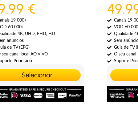
9.99 €
49.9
anais 19 000+
Canais 19 0
OD 60 000+
VOD 60 00
ualidade 4K, UHD, FHD, HD
Qualidade 
em anúncios
Sem anúnci
uia de TV (EPG)
Guia de TV 
 seu canal local AO VIVO
O seu canal
uporte Prioritário
Suporte Prior
Selecionar