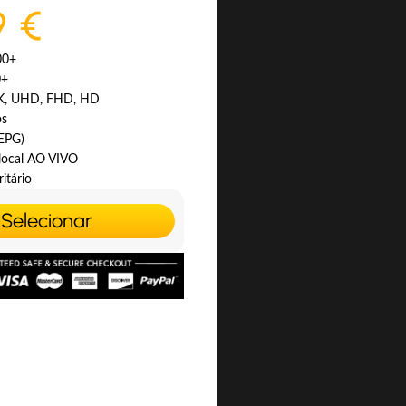
9 €
00+
0+
4K, UHD, FHD, HD
os
(EPG)
 local AO VIVO
itário
Selecionar