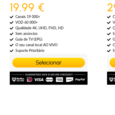
19.99 €
2
Canais 19 000+
C
VOD 60 000+
V
Qualidade 4K, UHD, FHD, HD
Q
Sem anúncios
S
Guia de TV (EPG)
G
O seu canal local AO VIVO
O
Suporte Prioritário
S
Selecionar