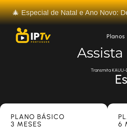
🎄 Especial de Natal e Ano Novo: 
Planos
Assist
Transmita KAUU-DT
Es
Most Popular
Most 
PLANO BÁSICO
P
3 MESES
6