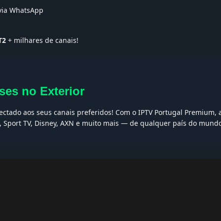
 via WhatsApp
T2
+ milhares de canais!
ses no Exterior
nectado aos seus canais preferidos! Com o IPTV Portugal Premium, a
I, Sport TV, Disney, AXN e muito mais — de qualquer país do mund
AQs
ptv grátis, iptv smarters pro, app iptv android, iptv tuga, box iptv, 
, iptv smarters player, net iptv, teste iptv, canais portugal.