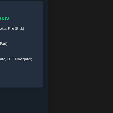
veis
ku, Fire Stick)
iPad)
)
ate, OTT Navigator,