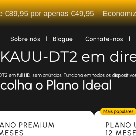
De €89,95 por apenas €49,95 – Econom
Sobre nós
Blogue
Contate-nos
a KAUU-DT2 em dir
2 em full HD, sem anúncios. Funciona em todos os dispositivos
colha o Plano Ideal
Popular
Mais populares
LANO PREMIUM
PLANO 
 MESES
12 MES