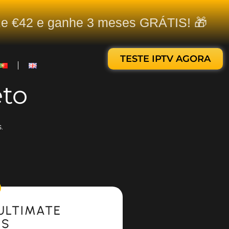
ize €42 e ganhe 3 meses GRÁTIS! 🎁
TESTE IPTV AGORA
eto
.
ULTIMATE
ES