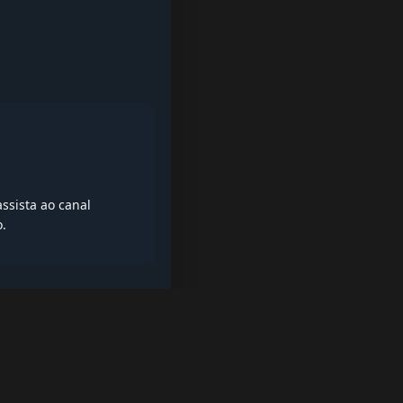
ssista ao canal
o.
iptv quase de borla, lista