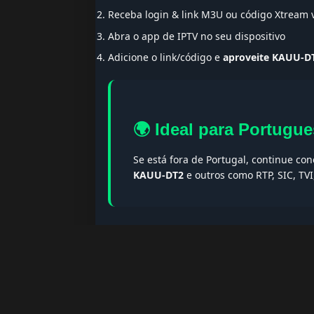
Receba login & link M3U ou código Xtream
Abra o app de IPTV no seu dispositivo
Adicione o link/código e
aproveite KAUU-D
🌍 Ideal para Portugue
Se está fora de Portugal, continue co
KAUU-DT2
e outros como RTP, SIC, TV
🔎 Termos populares & F
Palavras-chave:
iptv portugal, melhor iptv, i
iptv portugal, iptv legal, iptv portugal gratis