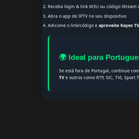
Receba login & link M3U ou código Xtream
Abra o app de IPTV no seu dispositivo
Adicione o link/código e
aproveite Kayes T
🌍 Ideal para Portugue
Se está fora de Portugal, continue co
TV
e outros como RTP, SIC, TVI, Sport
🔎 Termos populares & F
Palavras-chave:
iptv portugal, melhor iptv, i
iptv portugal, iptv legal, iptv portugal gratis