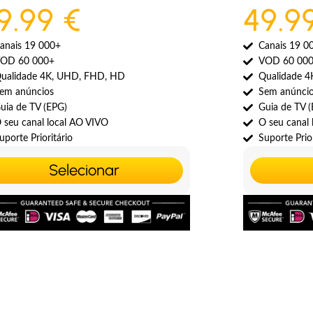
9.99 €
49.9
anais 19 000+
Canais 19 0
OD 60 000+
VOD 60 00
ualidade 4K, UHD, FHD, HD
Qualidade 
em anúncios
Sem anúnci
uia de TV (EPG)
Guia de TV 
 seu canal local AO VIVO
O seu canal
uporte Prioritário
Suporte Prior
Selecionar