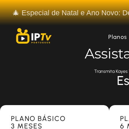
🎄 Especial de Natal e Ano Novo: 
Planos
Assist
Transmita Kayes 
Es
Most Popular
Most 
PLANO BÁSICO
P
3 MESES
6