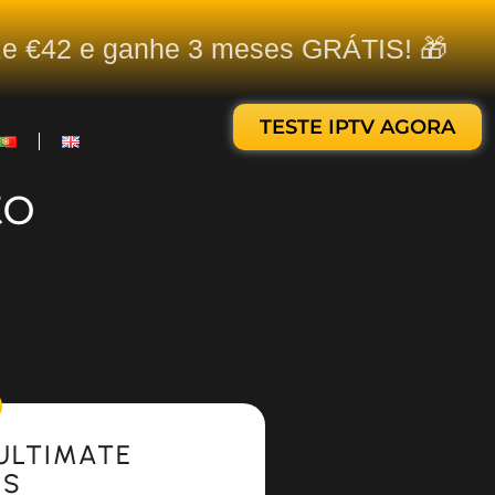
ize €42 e ganhe 3 meses GRÁTIS! 🎁
TESTE IPTV AGORA
to
ULTIMATE
ES