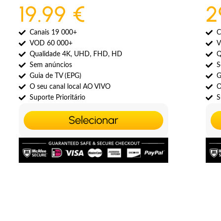
19.99 €
2
Canais 19 000+
C
VOD 60 000+
V
Qualidade 4K, UHD, FHD, HD
Q
Sem anúncios
S
Guia de TV (EPG)
G
O seu canal local AO VIVO
O
Suporte Prioritário
S
Selecionar