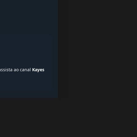
assista ao canal
Kayes
iptv quase de borla, lista