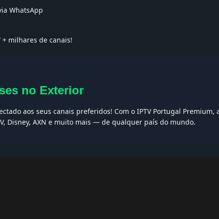
 via WhatsApp
V
+ milhares de canais!
ses no Exterior
nectado aos seus canais preferidos! Com o IPTV Portugal Premium, 
 TV, Disney, AXN e muito mais — de qualquer país do mundo.
AQs
ptv grátis, iptv smarters pro, app iptv android, iptv tuga, box iptv, 
, iptv smarters player, net iptv, teste iptv, canais portugal.