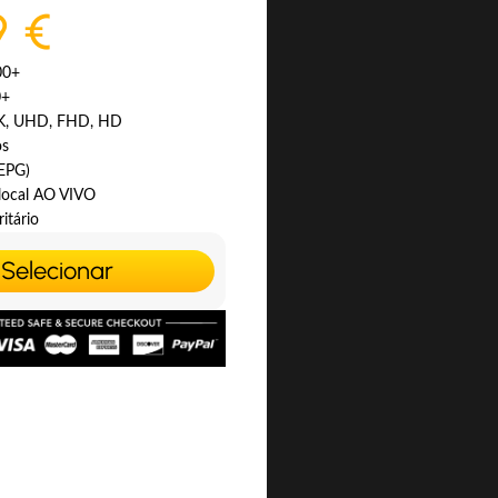
9 €
00+
0+
4K, UHD, FHD, HD
os
(EPG)
 local AO VIVO
itário
Selecionar