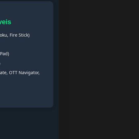
veis
ku, Fire Stick)
iPad)
)
ate, OTT Navigator,