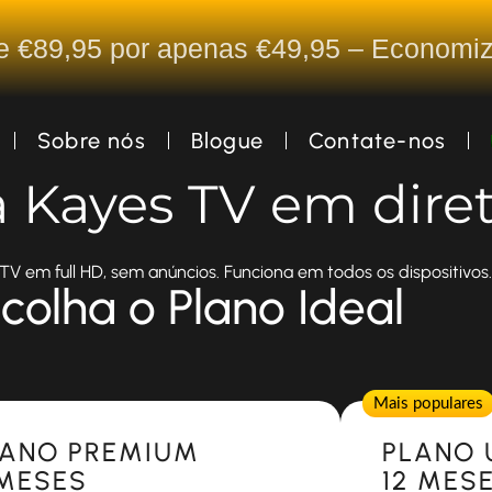
De €89,95 por apenas €49,95 – Econom
Sobre nós
Blogue
Contate-nos
a Kayes TV em dire
TV em full HD, sem anúncios. Funciona em todos os dispositivos.
colha o Plano Ideal
Popular
Mais populares
LANO PREMIUM
PLANO 
 MESES
12 MES