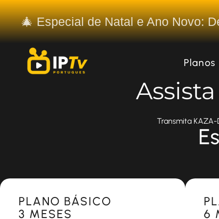
🎄 Especial de Natal e Ano Novo: 
Planos
Assist
Transmita KAZA-DT
Es
Most Popular
Most 
PLANO BÁSICO
P
3 MESES
6