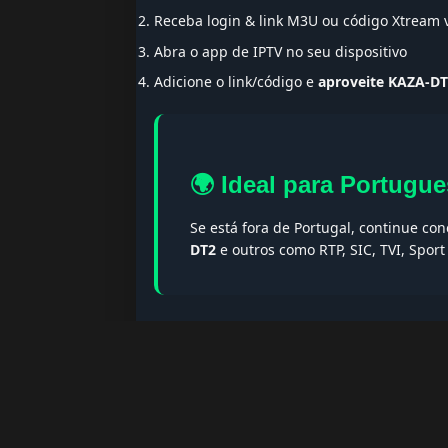
Receba login & link M3U ou código Xtream
Abra o app de IPTV no seu dispositivo
Adicione o link/código e
aproveite KAZA-D
🌍 Ideal para Portugue
Se está fora de Portugal, continue co
DT2
e outros como RTP, SIC, TVI, Spor
🔎 Termos populares & F
Palavras-chave:
iptv portugal, melhor iptv, i
iptv portugal, iptv legal, iptv portugal gratis