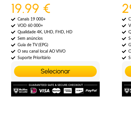
19.99 €
2
Canais 19 000+
C
VOD 60 000+
V
Qualidade 4K, UHD, FHD, HD
Q
Sem anúncios
S
Guia de TV (EPG)
G
O seu canal local AO VIVO
O
Suporte Prioritário
S
Selecionar