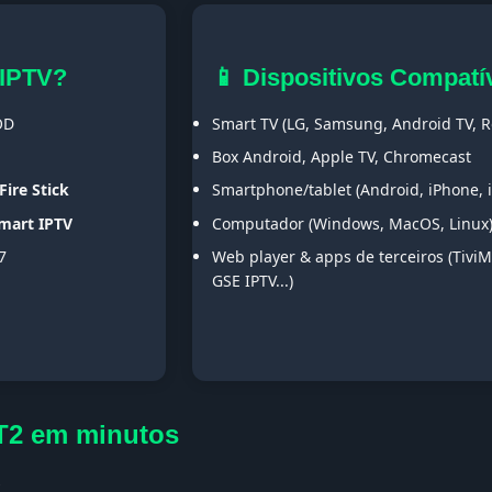
 IPTV?
📱 Dispositivos Compatí
OD
Smart TV (LG, Samsung, Android TV, Ro
Box Android, Apple TV, Chromecast
Fire Stick
Smartphone/tablet (Android, iPhone, 
Smart IPTV
Computador (Windows, MacOS, Linux
7
Web player & apps de terceiros (TiviM
GSE IPTV...)
T2 em minutos
s