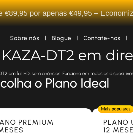
De €89,95 por apenas €49,95 – Econom
Sobre nós
Blogue
Contate-nos
a KAZA-DT2 em dire
2 em full HD, sem anúncios. Funciona em todos os dispositivos
colha o Plano Ideal
Popular
Mais populares
LANO PREMIUM
PLANO 
 MESES
12 MES