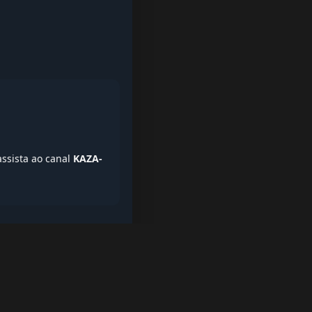
assista ao canal
KAZA-
iptv quase de borla, lista