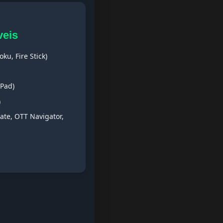
veis
ku, Fire Stick)
iPad)
)
ate, OTT Navigator,