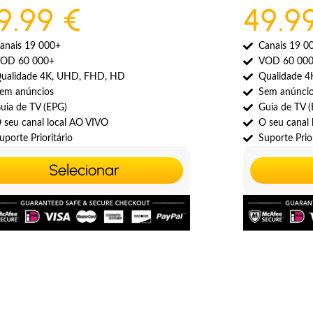
9.99 €
49.9
anais 19 000+
Canais 19 0
OD 60 000+
VOD 60 00
ualidade 4K, UHD, FHD, HD
Qualidade 
em anúncios
Sem anúnci
uia de TV (EPG)
Guia de TV 
 seu canal local AO VIVO
O seu canal
uporte Prioritário
Suporte Prior
Selecionar