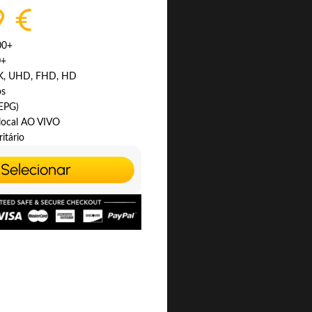
9 €
00+
0+
4K, UHD, FHD, HD
os
(EPG)
 local AO VIVO
itário
Selecionar