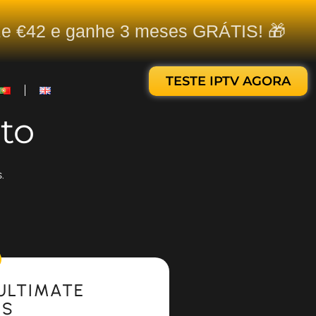
ize €42 e ganhe 3 meses GRÁTIS! 🎁
TESTE IPTV AGORA
to
.
ULTIMATE
ES