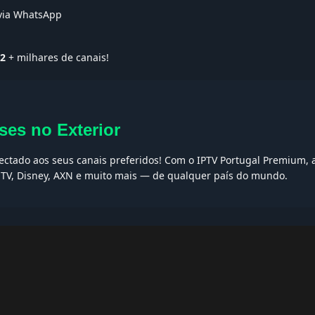
 via WhatsApp
T2
+ milhares de canais!
ses no Exterior
nectado aos seus canais preferidos! Com o IPTV Portugal Premium, 
t TV, Disney, AXN e muito mais — de qualquer país do mundo.
AQs
ptv grátis, iptv smarters pro, app iptv android, iptv tuga, box iptv, 
, iptv smarters player, net iptv, teste iptv, canais portugal.