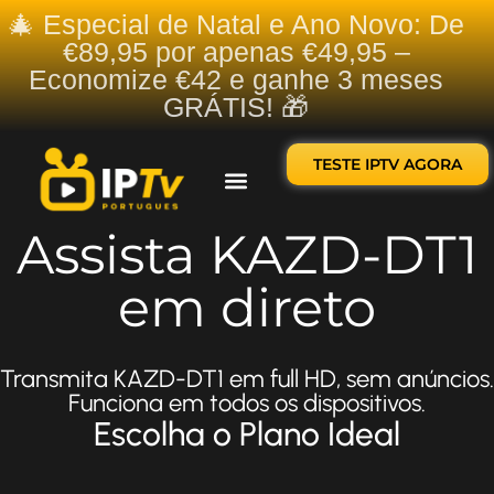
🎄 Especial de Natal e Ano Novo: De
€89,95 por apenas €49,95 –
Economize €42 e ganhe 3 meses
GRÁTIS! 🎁
TESTE IPTV AGORA
Sobre nós
Contate-nos
Assista KAZD-DT1
em direto
Transmita KAZD-DT1 em full HD, sem anúncios.
Funciona em todos os dispositivos.
Escolha o Plano Ideal