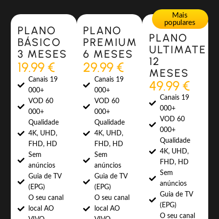
Most Popular
Most Popular
Mais
populares
PLANO
PLANO
PLANO
BÁSICO
PREMIUM
ULTIMATE
3 MESES
6 MESES
12
19.99 €
29.99 €
MESES
Canais 19
Canais 19
49.99 €
000+
000+
Canais 19
VOD 60
VOD 60
000+
000+
000+
VOD 60
Qualidade
Qualidade
000+
4K, UHD,
4K, UHD,
Qualidade
FHD, HD
FHD, HD
4K, UHD,
Sem
Sem
FHD, HD
anúncios
anúncios
Sem
Guia de TV
Guia de TV
anúncios
(EPG)
(EPG)
Guia de TV
O seu canal
O seu canal
(EPG)
local AO
local AO
O seu canal