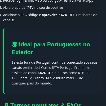
Receba login & link M3U ou código Xtream via WhatsApp
Abra o app de IPTV no seu dispositivo
Adicione o link/código e
aproveite KAZD-DT1
+ milhares de
canais!
🌍 Ideal para Portugueses no
Exterior
Se está fora de Portugal, continue conectado aos seus
canais preferidos! Com o IPTV Portugal Premium,
assista ao canal
KAZD-DT1
e outros como RTP, SIC,
TVI, Sport TV, Disney, AXN e muito mais — de
qualquer país do mundo.
🔎 Termos populares & FAQs