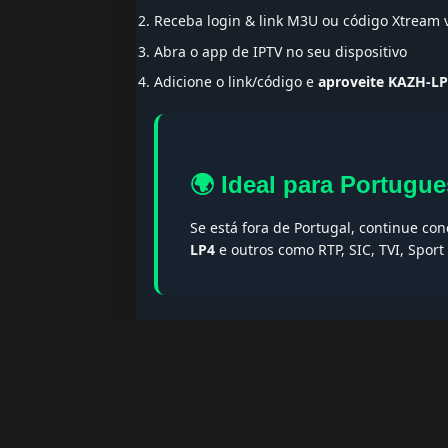
Receba login & link M3U ou código Xtream
Abra o app de IPTV no seu dispositivo
Adicione o link/código e
aproveite KAZH-L
🌍 Ideal para Portugue
Se está fora de Portugal, continue co
LP4
e outros como RTP, SIC, TVI, Spor
🔎 Termos populares & F
Palavras-chave:
iptv portugal, melhor iptv, i
iptv portugal, iptv legal, iptv portugal gratis