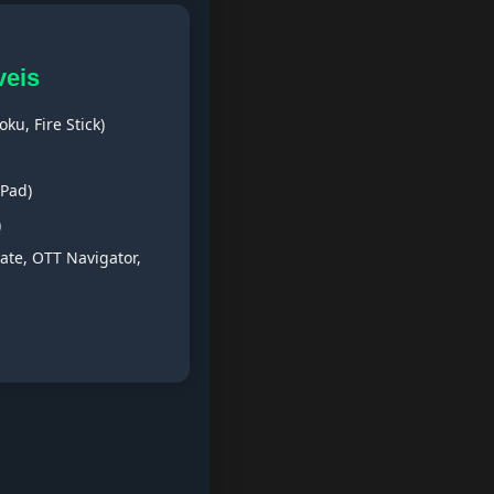
veis
ku, Fire Stick)
iPad)
)
ate, OTT Navigator,