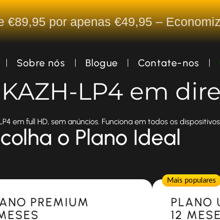
De €89,95 por apenas €49,95 – Econom
Sobre nós
Blogue
Contate-nos
a KAZH-LP4 em dire
4 em full HD, sem anúncios. Funciona em todos os dispositivos
colha o Plano Ideal
Popular
Mais populares
LANO PREMIUM
PLANO 
 MESES
12 MES