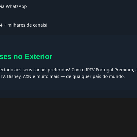
 via WhatsApp
P4
+ milhares de canais!
ses no Exterior
nectado aos seus canais preferidos! Com o IPTV Portugal Premium, 
t TV, Disney, AXN e muito mais — de qualquer país do mundo.
AQs
ptv grátis, iptv smarters pro, app iptv android, iptv tuga, box iptv, 
, iptv smarters player, net iptv, teste iptv, canais portugal.