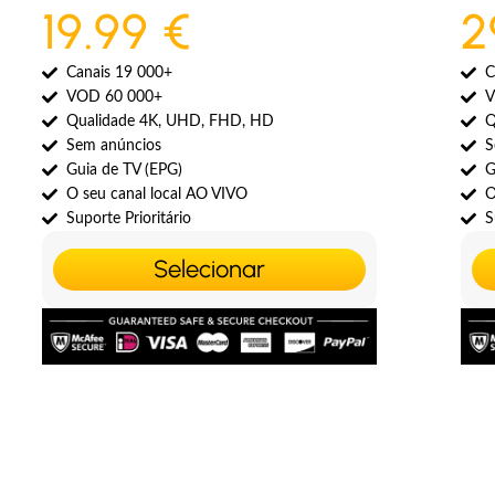
19.99 €
2
Canais 19 000+
C
VOD 60 000+
V
Qualidade 4K, UHD, FHD, HD
Q
Sem anúncios
S
Guia de TV (EPG)
G
O seu canal local AO VIVO
O
Suporte Prioritário
S
Selecionar