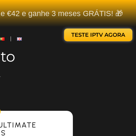
ize €42 e ganhe 3 meses GRÁTIS! 🎁
TESTE IPTV AGORA
to
.
ULTIMATE
ES