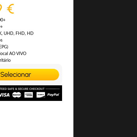
9 €
00+
0+
4K, UHD, FHD, HD
os
(EPG)
 local AO VIVO
itário
Selecionar