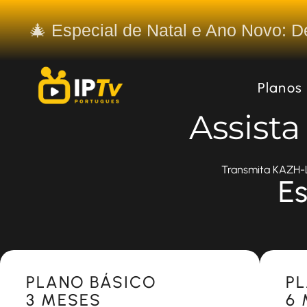
🎄 Especial de Natal e Ano Novo: 
Planos
Assist
Transmita KAZH-LP
Es
Most Popular
Most 
PLANO BÁSICO
P
3 MESES
6