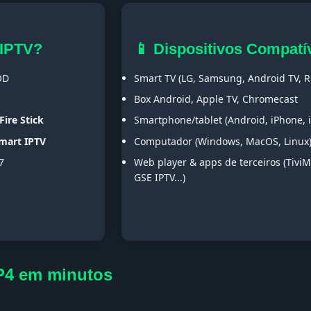
 IPTV?
📱 Dispositivos Compatí
OD
Smart TV (LG, Samsung, Android TV, Ro
Box Android, Apple TV, Chromecast
Fire Stick
Smartphone/tablet (Android, iPhone, 
Smart IPTV
Computador (Windows, MacOS, Linux
7
Web player & apps de terceiros (TiviM
GSE IPTV...)
P4 em minutos
s