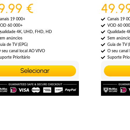
9.99 €
49.9
anais 19 000+
Canais 19 0
OD 60 000+
VOD 60 00
ualidade 4K, UHD, FHD, HD
Qualidade 
em anúncios
Sem anúnci
uia de TV (EPG)
Guia de TV 
 seu canal local AO VIVO
O seu canal
uporte Prioritário
Suporte Prior
Selecionar