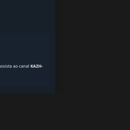
assista ao canal
KAZH-
iptv quase de borla, lista