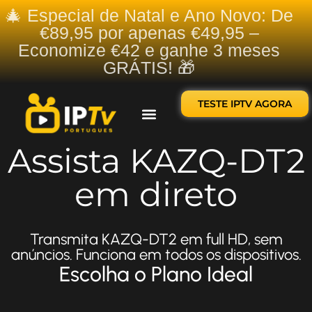
🎄 Especial de Natal e Ano Novo: De
€89,95 por apenas €49,95 –
Economize €42 e ganhe 3 meses
GRÁTIS! 🎁
TESTE IPTV AGORA
Sobre nós
Contate-nos
Assista KAZQ-DT2
em direto
Transmita KAZQ-DT2 em full HD, sem
anúncios. Funciona em todos os dispositivos.
Escolha o Plano Ideal