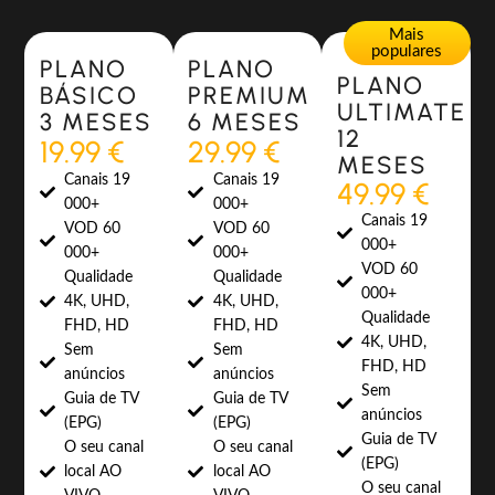
Most Popular
Most Popular
Mais
populares
PLANO
PLANO
PLANO
BÁSICO
PREMIUM
ULTIMATE
3 MESES
6 MESES
12
19.99 €
29.99 €
MESES
Canais 19
Canais 19
49.99 €
000+
000+
Canais 19
VOD 60
VOD 60
000+
000+
000+
VOD 60
Qualidade
Qualidade
000+
4K, UHD,
4K, UHD,
Qualidade
FHD, HD
FHD, HD
4K, UHD,
Sem
Sem
FHD, HD
anúncios
anúncios
Sem
Guia de TV
Guia de TV
anúncios
(EPG)
(EPG)
Guia de TV
O seu canal
O seu canal
(EPG)
local AO
local AO
O seu canal