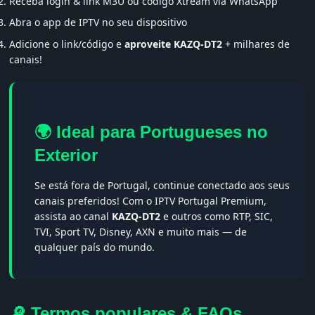
Receba login & link M3U ou código Xtream via WhatsApp
Abra o app de IPTV no seu dispositivo
Adicione o link/código e
aproveite KAZQ-DT2
+ milhares de
canais!
🌍 Ideal para Portugueses no
Exterior
Se está fora de Portugal, continue conectado aos seus
canais preferidos! Com o IPTV Portugal Premium,
assista ao canal
KAZQ-DT2
e outros como RTP, SIC,
TVI, Sport TV, Disney, AXN e muito mais — de
qualquer país do mundo.
🔎 Termos populares & FAQs