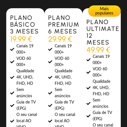
Most Popular
Most Popular
Mais
populares
PLANO
PLANO
PLANO
BÁSICO
PREMIUM
ULTIMATE
3 MESES
6 MESES
12
19.99 €
29.99 €
MESES
Canais 19
Canais 19
49.99 €
000+
000+
Canais 19
VOD 60
VOD 60
000+
000+
000+
VOD 60
Qualidade
Qualidade
000+
4K, UHD,
4K, UHD,
Qualidade
FHD, HD
FHD, HD
4K, UHD,
Sem
Sem
FHD, HD
anúncios
anúncios
Sem
Guia de TV
Guia de TV
anúncios
(EPG)
(EPG)
Guia de TV
O seu canal
O seu canal
(EPG)
local AO
local AO
O seu canal