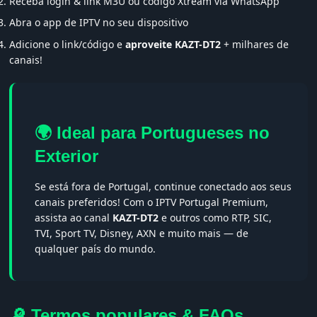
Receba login & link M3U ou código Xtream via WhatsApp
Abra o app de IPTV no seu dispositivo
Adicione o link/código e
aproveite KAZT-DT2
+ milhares de
canais!
🌍 Ideal para Portugueses no
Exterior
Se está fora de Portugal, continue conectado aos seus
canais preferidos! Com o IPTV Portugal Premium,
assista ao canal
KAZT-DT2
e outros como RTP, SIC,
TVI, Sport TV, Disney, AXN e muito mais — de
qualquer país do mundo.
🔎 Termos populares & FAQs