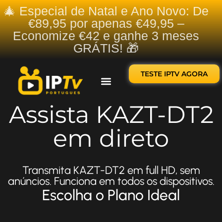
🎄 Especial de Natal e Ano Novo: De
€89,95 por apenas €49,95 –
Economize €42 e ganhe 3 meses
GRÁTIS! 🎁
TESTE IPTV AGORA
Sobre nós
Contate-nos
Assista KAZT-DT2
em direto
Transmita KAZT-DT2 em full HD, sem
anúncios. Funciona em todos os dispositivos.
Escolha o Plano Ideal