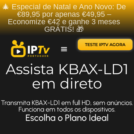
🎄 Especial de Natal e Ano Novo: De
€89,95 por apenas €49,95 –
Economize €42 e ganhe 3 meses
GRÁTIS! 🎁
TESTE IPTV AGORA
Sobre nós
Contate-nos
Assista KBAX-LD1
em direto
Transmita KBAX-LD1 em full HD, sem anúncios.
Funciona em todos os dispositivos.
Escolha o Plano Ideal