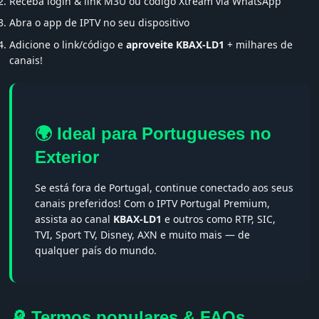
Receba login & link M3U ou código Xtream via WhatsApp
Abra o app de IPTV no seu dispositivo
Adicione o link/código e
aproveite KBAX-LD1
+ milhares de
canais!
🌍 Ideal para Portugueses no
Exterior
Se está fora de Portugal, continue conectado aos seus
canais preferidos! Com o IPTV Portugal Premium,
assista ao canal
KBAX-LD1
e outros como RTP, SIC,
TVI, Sport TV, Disney, AXN e muito mais — de
qualquer país do mundo.
🔎 Termos populares & FAQs