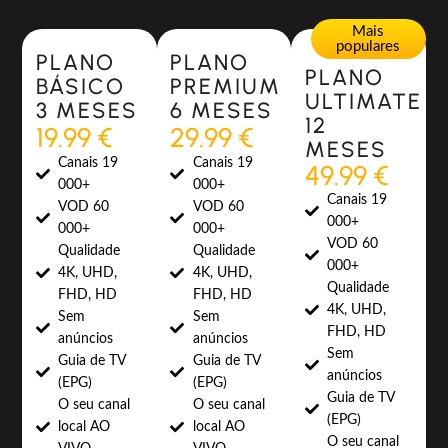
Most Popular
Most Popular
Mais
populares
PLANO
PLANO
PLANO
BÁSICO
PREMIUM
ULTIMATE
3 MESES
6 MESES
12
19.99 €
29.99 €
MESES
Canais 19
Canais 19
49.99 €
000+
000+
Canais 19
VOD 60
VOD 60
000+
000+
000+
VOD 60
Qualidade
Qualidade
000+
4K, UHD,
4K, UHD,
Qualidade
FHD, HD
FHD, HD
4K, UHD,
Sem
Sem
FHD, HD
anúncios
anúncios
Sem
Guia de TV
Guia de TV
anúncios
(EPG)
(EPG)
Guia de TV
O seu canal
O seu canal
(EPG)
local AO
local AO
O seu canal