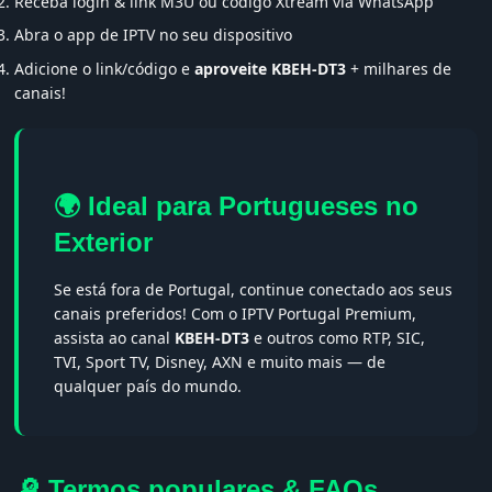
Receba login & link M3U ou código Xtream via WhatsApp
Abra o app de IPTV no seu dispositivo
Adicione o link/código e
aproveite KBEH-DT3
+ milhares de
canais!
🌍 Ideal para Portugueses no
Exterior
Se está fora de Portugal, continue conectado aos seus
canais preferidos! Com o IPTV Portugal Premium,
assista ao canal
KBEH-DT3
e outros como RTP, SIC,
TVI, Sport TV, Disney, AXN e muito mais — de
qualquer país do mundo.
🔎 Termos populares & FAQs