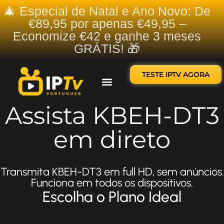
🎄 Especial de Natal e Ano Novo: De
€89,95 por apenas €49,95 –
Economize €42 e ganhe 3 meses
GRÁTIS! 🎁
TESTE IPTV AGORA
Sobre nós
Contate-nos
Assista KBEH-DT3
em direto
Transmita KBEH-DT3 em full HD, sem anúncios.
Funciona em todos os dispositivos.
Escolha o Plano Ideal