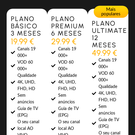
Most Popular
Most Popular
Mais
populares
PLANO
PLANO
PLANO
BÁSICO
PREMIUM
ULTIMATE
3 MESES
6 MESES
12
19.99 €
29.99 €
MESES
Canais 19
Canais 19
49.99 €
000+
000+
Canais 19
VOD 60
VOD 60
000+
000+
000+
VOD 60
Qualidade
Qualidade
000+
4K, UHD,
4K, UHD,
Qualidade
FHD, HD
FHD, HD
4K, UHD,
Sem
Sem
FHD, HD
anúncios
anúncios
Sem
Guia de TV
Guia de TV
anúncios
(EPG)
(EPG)
Guia de TV
O seu canal
O seu canal
(EPG)
local AO
local AO
O seu canal