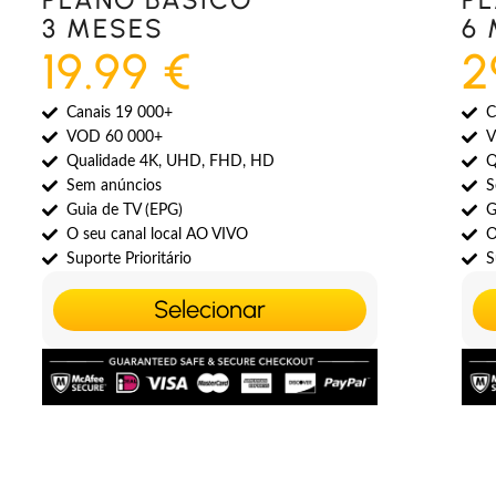
3 MESES
6
19.99 €
2
Canais 19 000+
C
VOD 60 000+
V
Qualidade 4K, UHD, FHD, HD
Q
Sem anúncios
S
Guia de TV (EPG)
G
O seu canal local AO VIVO
O
Suporte Prioritário
S
Selecionar