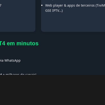
7
Web player & apps de terceiros (TiviM
GSE IPTV...)
T4 em minutos
s
 via WhatsApp
T4
+ milhares de canais!
ses no Exterior