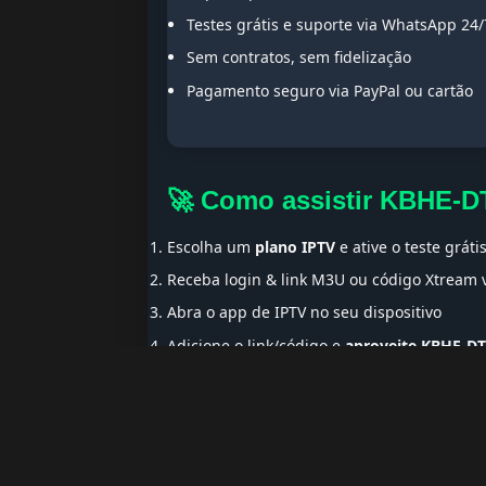
Testes grátis e suporte via WhatsApp 24/
Sem contratos, sem fidelização
Pagamento seguro via PayPal ou cartão
🚀 Como assistir KBHE-D
Escolha um
plano IPTV
e ative o teste gráti
Receba login & link M3U ou código Xtream
Abra o app de IPTV no seu dispositivo
Adicione o link/código e
aproveite KBHE-D
🌍 Ideal para Portugue