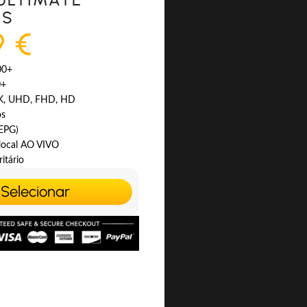
ES
9 €
00+
0+
4K, UHD, FHD, HD
os
(EPG)
 local AO VIVO
itário
Selecionar