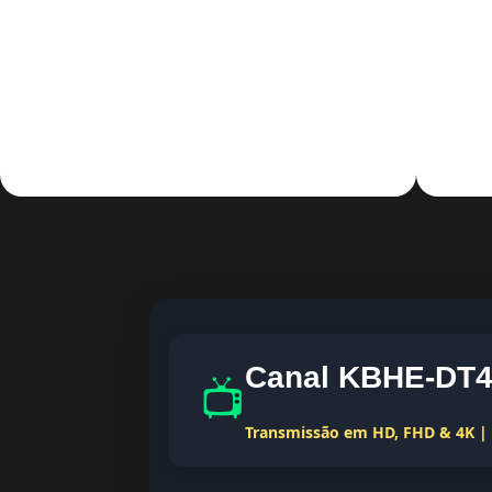
Canal KBHE-DT4 
📺
Transmissão em HD, FHD & 4K | T