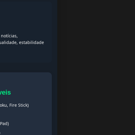
notícias,
alidade, estabilidade
veis
ku, Fire Stick)
iPad)
)