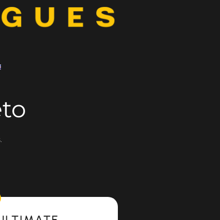
eto
.
ULTIMATE