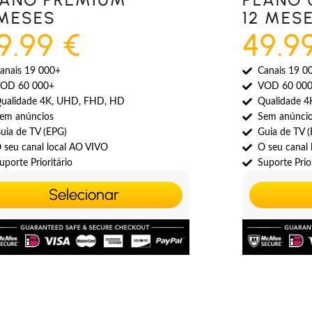
 MESES
12 MES
9.99 €
49.9
anais 19 000+
Canais 19 0
OD 60 000+
VOD 60 00
ualidade 4K, UHD, FHD, HD
Qualidade 
em anúncios
Sem anúnci
uia de TV (EPG)
Guia de TV 
 seu canal local AO VIVO
O seu canal
uporte Prioritário
Suporte Prior
Selecionar