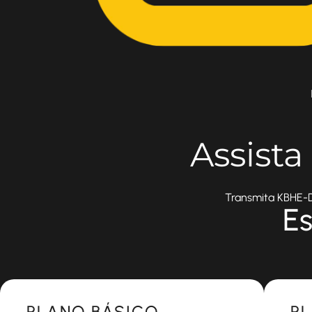
Assist
Transmita KBHE-DT
Es
Most Popular
Most 
PLANO BÁSICO
P