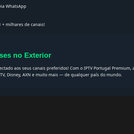
 via WhatsApp
1
+ milhares de canais!
ses no Exterior
nectado aos seus canais preferidos! Com o IPTV Portugal Premium, 
t TV, Disney, AXN e muito mais — de qualquer país do mundo.
AQs
ptv grátis, iptv smarters pro, app iptv android, iptv tuga, box iptv, 
, iptv smarters player, net iptv, teste iptv, canais portugal.