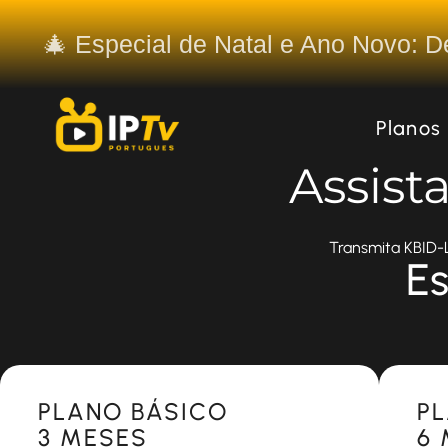
🎄 Especial de Natal e Ano Novo: 
Planos
Assist
Transmita KBID-L
Es
Most Popular
Most 
PLANO BÁSICO
P
3 MESES
6