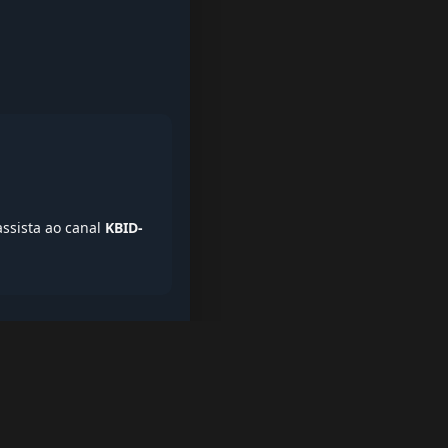
assista ao canal
KBID-
iptv quase de borla, lista