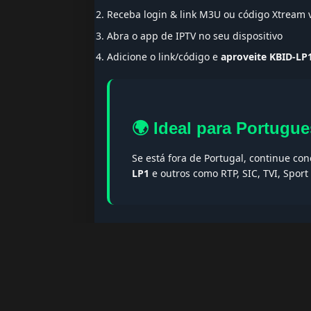
Receba login & link M3U ou código Xtream
Abra o app de IPTV no seu dispositivo
Adicione o link/código e
aproveite KBID-LP
🌍 Ideal para Portugue
Se está fora de Portugal, continue co
LP1
e outros como RTP, SIC, TVI, Spor
🔎 Termos populares & F
Palavras-chave:
iptv portugal, melhor iptv, i
iptv portugal, iptv legal, iptv portugal gratis