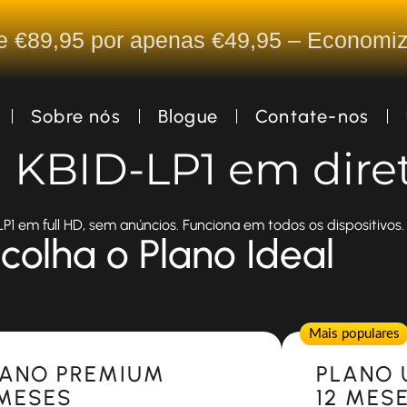
De €89,95 por apenas €49,95 – Econom
Sobre nós
Blogue
Contate-nos
a KBID-LP1 em dire
P1 em full HD, sem anúncios. Funciona em todos os dispositivos.
colha o Plano Ideal
Popular
Mais populares
LANO PREMIUM
PLANO 
 MESES
12 MES