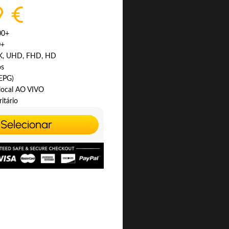
9 €
00+
0+
4K, UHD, FHD, HD
os
(EPG)
 local AO VIVO
itário
Selecionar