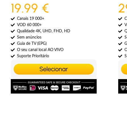
19.99 €
2
Canais 19 000+
C
VOD 60 000+
V
Qualidade 4K, UHD, FHD, HD
Q
Sem anúncios
S
Guia de TV (EPG)
G
O seu canal local AO VIVO
O
Suporte Prioritário
S
Selecionar