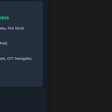
veis
ku, Fire Stick)
iPad)
)
ate, OTT Navigator,