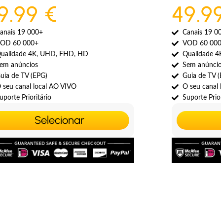
9.99 €
49.9
anais 19 000+
Canais 19 0
OD 60 000+
VOD 60 00
ualidade 4K, UHD, FHD, HD
Qualidade 
em anúncios
Sem anúnci
uia de TV (EPG)
Guia de TV 
 seu canal local AO VIVO
O seu canal
uporte Prioritário
Suporte Prior
Selecionar