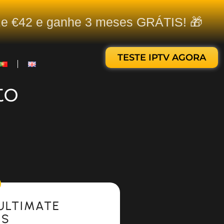
ize €42 e ganhe 3 meses GRÁTIS! 🎁
TESTE IPTV AGORA
to
ULTIMATE
ES