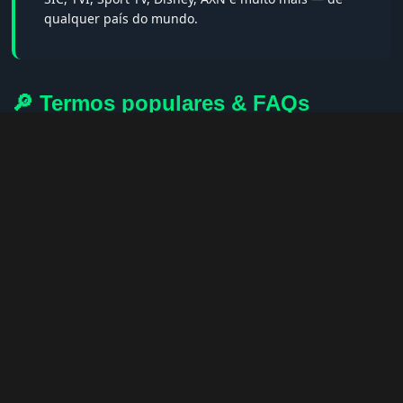
qualquer país do mundo.
🔎 Termos populares & FAQs
Palavras-chave:
iptv portugal, melhor iptv, iptv grátis, iptv
smarters pro, app iptv android, iptv tuga, box iptv, iptv quase
de borla, lista iptv portugal, iptv legal, iptv portugal gratis,
iptv smarters player, net iptv, teste iptv, canais portugal.
❓ Perguntas Frequentes sobre Libya
Education
Libya Education tem qualidade HD?
— Sim, sempre em HD,
FHD ou 4K quando disponível.
Posso assistir no celular?
— Sim! Apps como IPTV Smarters e
GSE IPTV funcionam perfeitamente.