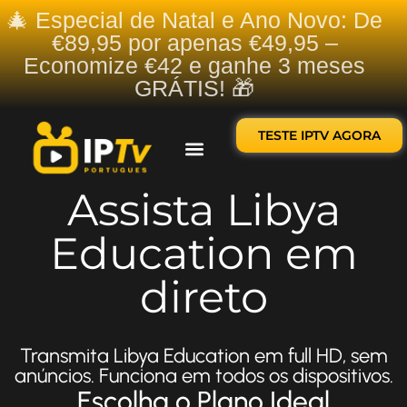
🎄 Especial de Natal e Ano Novo: De
€89,95 por apenas €49,95 –
Economize €42 e ganhe 3 meses
GRÁTIS! 🎁
TESTE IPTV AGORA
Sobre nós
Contate-nos
Assista Libya
Education em
direto
Transmita Libya Education em full HD, sem
anúncios. Funciona em todos os dispositivos.
Escolha o Plano Ideal