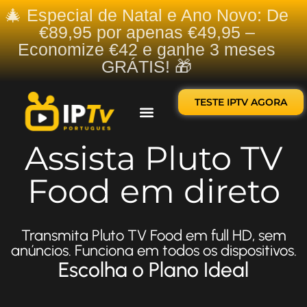
🎄 Especial de Natal e Ano Novo: De
€89,95 por apenas €49,95 –
Economize €42 e ganhe 3 meses
GRÁTIS! 🎁
TESTE IPTV AGORA
Sobre nós
Contate-nos
Assista Pluto TV
Food em direto
Transmita Pluto TV Food em full HD, sem
anúncios. Funciona em todos os dispositivos.
Escolha o Plano Ideal