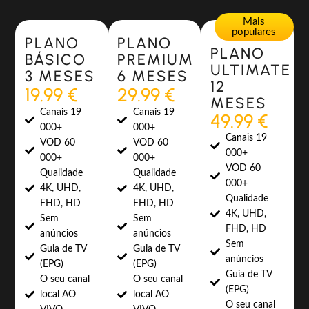
Most Popular
Most Popular
Mais
populares
PLANO
PLANO
PLANO
BÁSICO
PREMIUM
ULTIMATE
3 MESES
6 MESES
12
19.99 €
29.99 €
MESES
Canais 19
Canais 19
49.99 €
000+
000+
Canais 19
VOD 60
VOD 60
000+
000+
000+
VOD 60
Qualidade
Qualidade
000+
4K, UHD,
4K, UHD,
Qualidade
FHD, HD
FHD, HD
4K, UHD,
Sem
Sem
FHD, HD
anúncios
anúncios
Sem
Guia de TV
Guia de TV
anúncios
(EPG)
(EPG)
Guia de TV
O seu canal
O seu canal
(EPG)
local AO
local AO
O seu canal