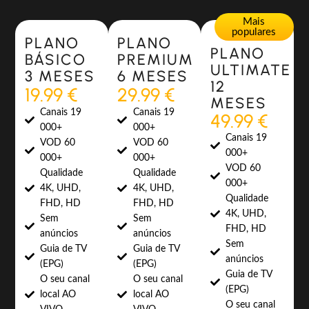
Most Popular
Most Popular
Mais
populares
PLANO
PLANO
PLANO
BÁSICO
PREMIUM
ULTIMATE
3 MESES
6 MESES
12
19.99 €
29.99 €
MESES
Canais 19
Canais 19
49.99 €
000+
000+
Canais 19
VOD 60
VOD 60
000+
000+
000+
VOD 60
Qualidade
Qualidade
000+
4K, UHD,
4K, UHD,
Qualidade
FHD, HD
FHD, HD
4K, UHD,
Sem
Sem
FHD, HD
anúncios
anúncios
Sem
Guia de TV
Guia de TV
anúncios
(EPG)
(EPG)
Guia de TV
O seu canal
O seu canal
(EPG)
local AO
local AO
O seu canal