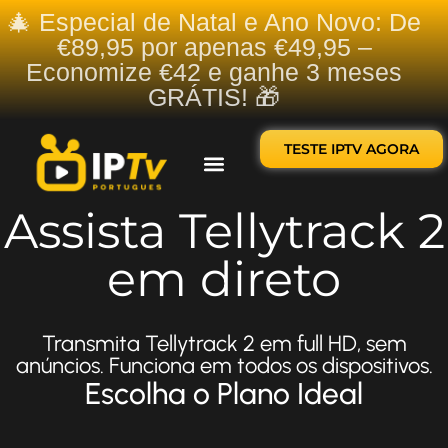
🎄 Especial de Natal e Ano Novo: De
€89,95 por apenas €49,95 –
Economize €42 e ganhe 3 meses
GRÁTIS! 🎁
TESTE IPTV AGORA
Sobre nós
Contate-nos
Assista Tellytrack 2
em direto
Transmita Tellytrack 2 em full HD, sem
anúncios. Funciona em todos os dispositivos.
Escolha o Plano Ideal