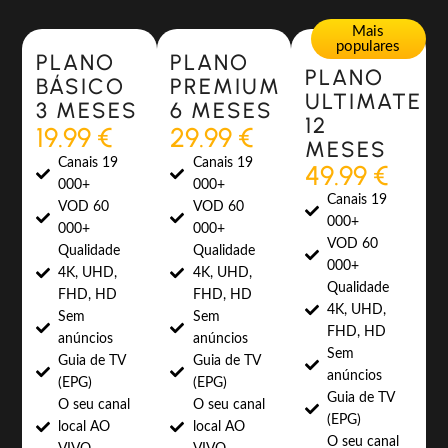
Most Popular
Most Popular
Mais
populares
PLANO
PLANO
PLANO
BÁSICO
PREMIUM
ULTIMATE
3 MESES
6 MESES
12
19.99 €
29.99 €
MESES
Canais 19
Canais 19
49.99 €
000+
000+
Canais 19
VOD 60
VOD 60
000+
000+
000+
VOD 60
Qualidade
Qualidade
000+
4K, UHD,
4K, UHD,
Qualidade
FHD, HD
FHD, HD
4K, UHD,
Sem
Sem
FHD, HD
anúncios
anúncios
Sem
Guia de TV
Guia de TV
anúncios
(EPG)
(EPG)
Guia de TV
O seu canal
O seu canal
(EPG)
local AO
local AO
O seu canal