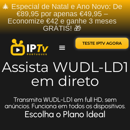
🎄 Especial de Natal e Ano Novo: De
€89,95 por apenas €49,95 –
Economize €42 e ganhe 3 meses
GRÁTIS! 🎁
TESTE IPTV AGORA
Sobre nós
Contate-nos
Assista WUDL-LD1
em direto
Transmita WUDL-LD1 em full HD, sem
anúncios. Funciona em todos os dispositivos.
Escolha o Plano Ideal