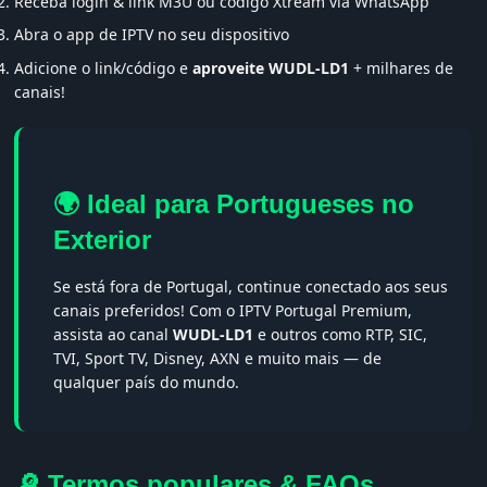
Receba login & link M3U ou código Xtream via WhatsApp
Abra o app de IPTV no seu dispositivo
Adicione o link/código e
aproveite WUDL-LD1
+ milhares de
canais!
🌍 Ideal para Portugueses no
Exterior
Se está fora de Portugal, continue conectado aos seus
canais preferidos! Com o IPTV Portugal Premium,
assista ao canal
WUDL-LD1
e outros como RTP, SIC,
TVI, Sport TV, Disney, AXN e muito mais — de
qualquer país do mundo.
🔎 Termos populares & FAQs