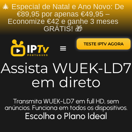
🎄 Especial de Natal e Ano Novo: De
€89,95 por apenas €49,95 –
Economize €42 e ganhe 3 meses
GRÁTIS! 🎁
TESTE IPTV AGORA
Sobre nós
Contate-nos
Assista WUEK-LD7
em direto
Transmita WUEK-LD7 em full HD, sem
anúncios. Funciona em todos os dispositivos.
Escolha o Plano Ideal