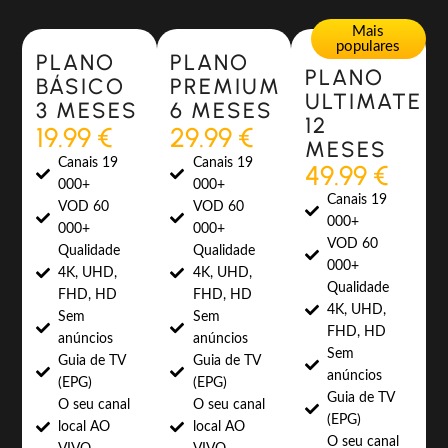
Most Popular
Most Popular
Mais
populares
PLANO
PLANO
PLANO
BÁSICO
PREMIUM
ULTIMATE
3 MESES
6 MESES
12
19.99 €
29.99 €
MESES
Canais 19
Canais 19
49.99 €
000+
000+
Canais 19
VOD 60
VOD 60
000+
000+
000+
VOD 60
Qualidade
Qualidade
000+
4K, UHD,
4K, UHD,
Qualidade
FHD, HD
FHD, HD
4K, UHD,
Sem
Sem
FHD, HD
anúncios
anúncios
Sem
Guia de TV
Guia de TV
anúncios
(EPG)
(EPG)
Guia de TV
O seu canal
O seu canal
(EPG)
local AO
local AO
O seu canal