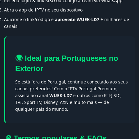
Receba login & link M3U ou código Xtream via WhatsApp
Abra o app de IPTV no seu dispositivo
Adicione o link/código e
aproveite WUEK-LD7
+ milhares de
canais!
🌍 Ideal para Portugueses no
Exterior
Se está fora de Portugal, continue conectado aos seus
canais preferidos! Com o IPTV Portugal Premium,
assista ao canal
WUEK-LD7
e outros como RTP, SIC,
TVI, Sport TV, Disney, AXN e muito mais — de
qualquer país do mundo.
🔎 Termos populares & FAQs