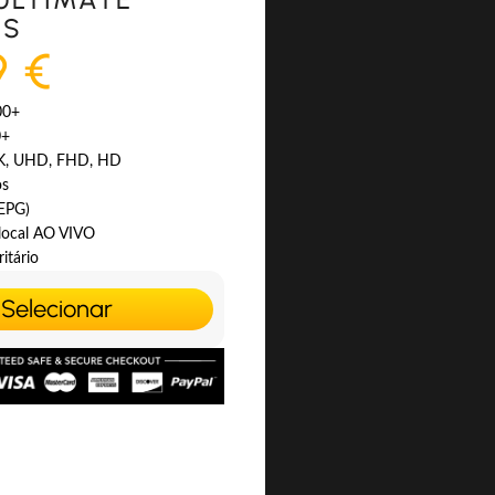
ES
9 €
00+
0+
4K, UHD, FHD, HD
os
(EPG)
 local AO VIVO
itário
Selecionar