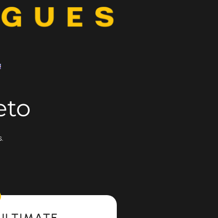
eto
.
ULTIMATE