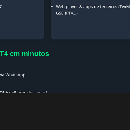
7
Web player & apps de terceiros (TiviM
GSE IPTV...)
DT4 em minutos
s
 via WhatsApp
T4
+ milhares de canais!
ses no Exterior