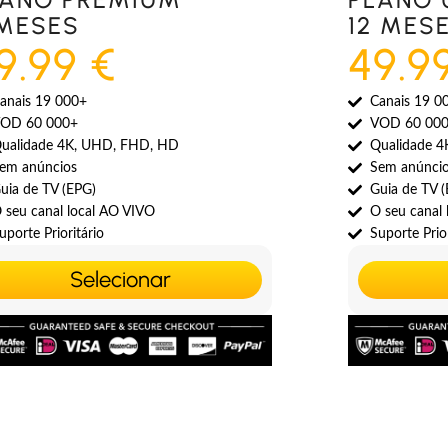
 MESES
12 MES
9.99 €
49.9
anais 19 000+
Canais 19 0
OD 60 000+
VOD 60 00
ualidade 4K, UHD, FHD, HD
Qualidade 
em anúncios
Sem anúnci
uia de TV (EPG)
Guia de TV 
 seu canal local AO VIVO
O seu canal
uporte Prioritário
Suporte Prior
Selecionar