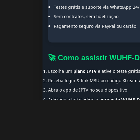
Testes grátis e suporte via WhatsApp 24/
Sem contratos, sem fidelização
Pagamento seguro via PayPal ou cartão
🚀 Como assistir WUHF-
Escolha um
plano IPTV
e ative o teste gráti
Receba login & link M3U ou código Xtream
Abra o app de IPTV no seu dispositivo
Adicione o link/código e
aproveite WUHF-D
🌍 Ideal para Portugue