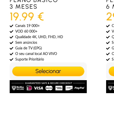
3 MESES
6
19.99 €
2
Canais 19 000+
C
VOD 60 000+
V
Qualidade 4K, UHD, FHD, HD
Q
Sem anúncios
S
Guia de TV (EPG)
G
O seu canal local AO VIVO
O
Suporte Prioritário
S
Selecionar