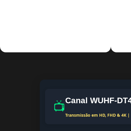
Canal WUHF-DT4 
📺
Transmissão em HD, FHD & 4K | T