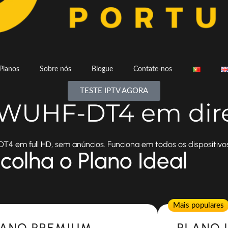
Planos
Sobre nós
Blogue
Contate-nos
TESTE IPTV AGORA
a WUHF-DT4 em dir
4 em full HD, sem anúncios. Funciona em todos os dispositivos
colha o Plano Ideal
Popular
Mais populares
LANO PREMIUM
PLANO 