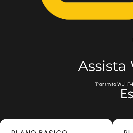
Assist
Transmita WUHF-DT
Es
Most Popular
Most 
PLANO BÁSICO
P