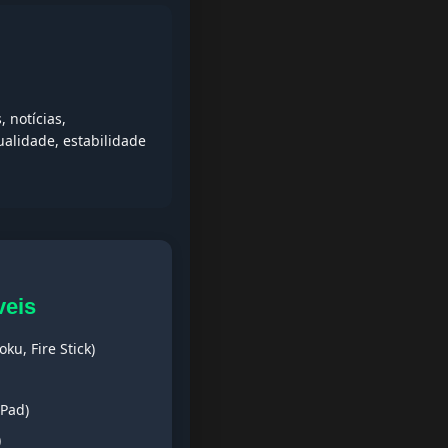
 notícias,
alidade, estabilidade
veis
ku, Fire Stick)
iPad)
)