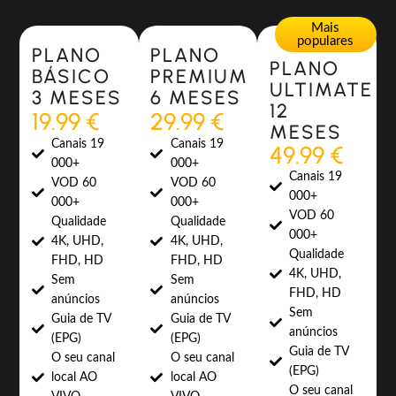
Most Popular
Most Popular
Mais
populares
PLANO
PLANO
PLANO
BÁSICO
PREMIUM
ULTIMATE
3 MESES
6 MESES
12
19.99 €
29.99 €
MESES
Canais 19
Canais 19
49.99 €
000+
000+
Canais 19
VOD 60
VOD 60
000+
000+
000+
VOD 60
Qualidade
Qualidade
000+
4K, UHD,
4K, UHD,
Qualidade
FHD, HD
FHD, HD
4K, UHD,
Sem
Sem
FHD, HD
anúncios
anúncios
Sem
Guia de TV
Guia de TV
anúncios
(EPG)
(EPG)
Guia de TV
O seu canal
O seu canal
(EPG)
local AO
local AO
O seu canal