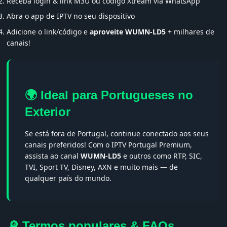
Receba login & link M3U ou código Xtream via WhatsApp
Abra o app de IPTV no seu dispositivo
Adicione o link/código e
aproveite WUMN-LD5
+ milhares de
canais!
🌍 Ideal para Portugueses no
Exterior
Se está fora de Portugal, continue conectado aos seus
canais preferidos! Com o IPTV Portugal Premium,
assista ao canal
WUMN-LD5
e outros como RTP, SIC,
TVI, Sport TV, Disney, AXN e muito mais — de
qualquer país do mundo.
🔎 Termos populares & FAQs