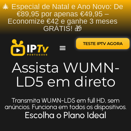
🎄 Especial de Natal e Ano Novo: De
€89,95 por apenas €49,95 –
Economize €42 e ganhe 3 meses
GRÁTIS! 🎁
TESTE IPTV AGORA
Sobre nós
Contate-nos
Assista WUMN-
LD5 em direto
Transmita WUMN-LD5 em full HD, sem
anúncios. Funciona em todos os dispositivos.
Escolha o Plano Ideal