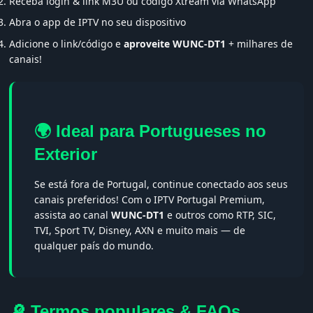
Receba login & link M3U ou código Xtream via WhatsApp
Abra o app de IPTV no seu dispositivo
Adicione o link/código e
aproveite WUNC-DT1
+ milhares de
canais!
🌍 Ideal para Portugueses no
Exterior
Se está fora de Portugal, continue conectado aos seus
canais preferidos! Com o IPTV Portugal Premium,
assista ao canal
WUNC-DT1
e outros como RTP, SIC,
TVI, Sport TV, Disney, AXN e muito mais — de
qualquer país do mundo.
🔎 Termos populares & FAQs