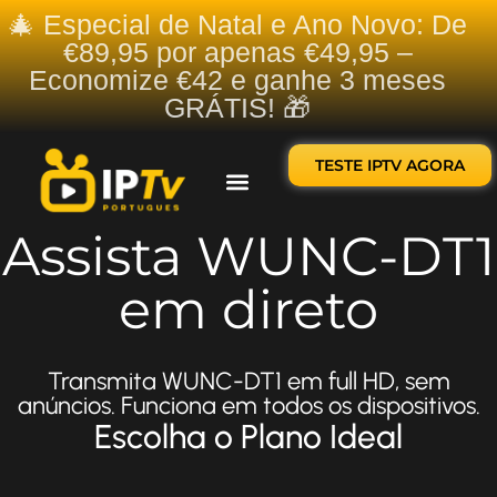
🎄 Especial de Natal e Ano Novo: De
€89,95 por apenas €49,95 –
Economize €42 e ganhe 3 meses
GRÁTIS! 🎁
TESTE IPTV AGORA
Sobre nós
Contate-nos
Assista WUNC-DT1
em direto
Transmita WUNC-DT1 em full HD, sem
anúncios. Funciona em todos os dispositivos.
Escolha o Plano Ideal