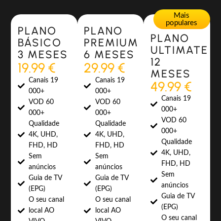
Most Popular
Most Popular
Mais
populares
PLANO
PLANO
PLANO
BÁSICO
PREMIUM
ULTIMATE
3 MESES
6 MESES
12
19.99 €
29.99 €
MESES
Canais 19
Canais 19
49.99 €
000+
000+
Canais 19
VOD 60
VOD 60
000+
000+
000+
VOD 60
Qualidade
Qualidade
000+
4K, UHD,
4K, UHD,
Qualidade
FHD, HD
FHD, HD
4K, UHD,
Sem
Sem
FHD, HD
anúncios
anúncios
Sem
Guia de TV
Guia de TV
anúncios
(EPG)
(EPG)
Guia de TV
O seu canal
O seu canal
(EPG)
local AO
local AO
O seu canal