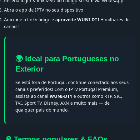
Receba login & link M3U ou código Xtream via WhatsApp
Abra o app de IPTV no seu dispositivo
Adicione o link/código e
aproveite WUNI-DT1
+ milhares de
canais!
🌍 Ideal para Portugueses no
Exterior
Se está fora de Portugal, continue conectado aos seus
canais preferidos! Com o IPTV Portugal Premium,
assista ao canal
WUNI-DT1
e outros como RTP, SIC,
TVI, Sport TV, Disney, AXN e muito mais — de
qualquer país do mundo.
🔎 Termos populares & FAQs