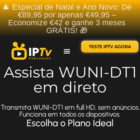
🎄 Especial de Natal e Ano Novo: De
€89,95 por apenas €49,95 –
Economize €42 e ganhe 3 meses
GRÁTIS! 🎁
TESTE IPTV AGORA
Sobre nós
Contate-nos
Assista WUNI-DT1
em direto
Transmita WUNI-DT1 em full HD, sem anúncios.
Funciona em todos os dispositivos.
Escolha o Plano Ideal