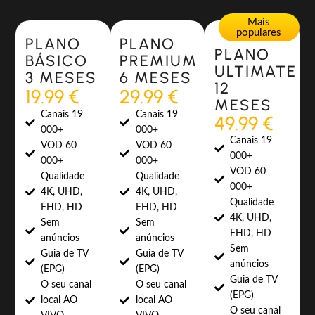
Most Popular
Most Popular
Mais
populares
PLANO
PLANO
PLANO
BÁSICO
PREMIUM
ULTIMATE
3 MESES
6 MESES
12
19.99 €
29.99 €
MESES
Canais 19
Canais 19
49.99 €
000+
000+
Canais 19
VOD 60
VOD 60
000+
000+
000+
VOD 60
Qualidade
Qualidade
000+
4K, UHD,
4K, UHD,
Qualidade
FHD, HD
FHD, HD
4K, UHD,
Sem
Sem
FHD, HD
anúncios
anúncios
Sem
Guia de TV
Guia de TV
anúncios
(EPG)
(EPG)
Guia de TV
O seu canal
O seu canal
(EPG)
local AO
local AO
O seu canal