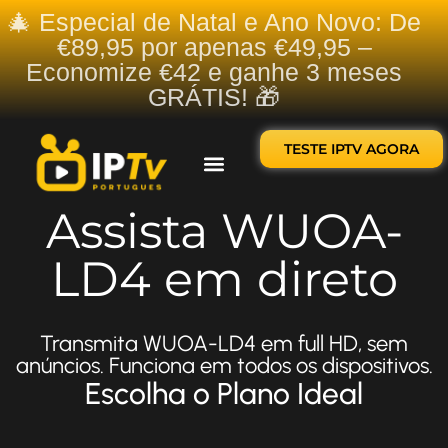
🎄 Especial de Natal e Ano Novo: De
€89,95 por apenas €49,95 –
Economize €42 e ganhe 3 meses
GRÁTIS! 🎁
TESTE IPTV AGORA
Sobre nós
Contate-nos
Assista WUOA-
LD4 em direto
Transmita WUOA-LD4 em full HD, sem
anúncios. Funciona em todos os dispositivos.
Escolha o Plano Ideal