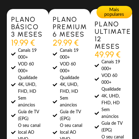
Most Popular
Most Popular
Mais
populares
PLANO
PLANO
PLANO
BÁSICO
PREMIUM
ULTIMATE
3 MESES
6 MESES
12
19.99 €
29.99 €
MESES
Canais 19
Canais 19
49.99 €
000+
000+
Canais 19
VOD 60
VOD 60
000+
000+
000+
VOD 60
Qualidade
Qualidade
000+
4K, UHD,
4K, UHD,
Qualidade
FHD, HD
FHD, HD
4K, UHD,
Sem
Sem
FHD, HD
anúncios
anúncios
Sem
Guia de TV
Guia de TV
anúncios
(EPG)
(EPG)
Guia de TV
O seu canal
O seu canal
(EPG)
local AO
local AO
O seu canal