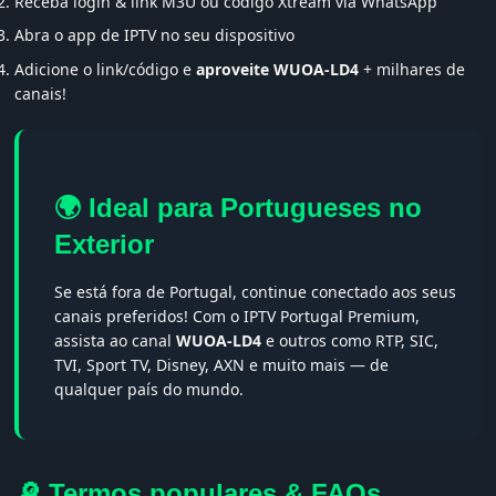
Receba login & link M3U ou código Xtream via WhatsApp
Abra o app de IPTV no seu dispositivo
Adicione o link/código e
aproveite WUOA-LD4
+ milhares de
canais!
🌍 Ideal para Portugueses no
Exterior
Se está fora de Portugal, continue conectado aos seus
canais preferidos! Com o IPTV Portugal Premium,
assista ao canal
WUOA-LD4
e outros como RTP, SIC,
TVI, Sport TV, Disney, AXN e muito mais — de
qualquer país do mundo.
🔎 Termos populares & FAQs