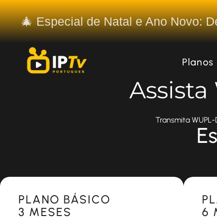
🎄 Especial de Natal e Ano Novo: 
Planos
Assist
Transmita WUPL-DT
Es
Most Popular
Most 
PLANO BÁSICO
P
3 MESES
6