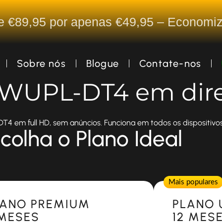
De €89,95 por apenas €49,95 – Econom
Sobre nós
Blogue
Contate-nos
a WUPL-DT4 em dir
4 em full HD, sem anúncios. Funciona em todos os dispositivos
colha o Plano Ideal
Popular
Mais populares
LANO PREMIUM
PLANO 
 MESES
12 MES