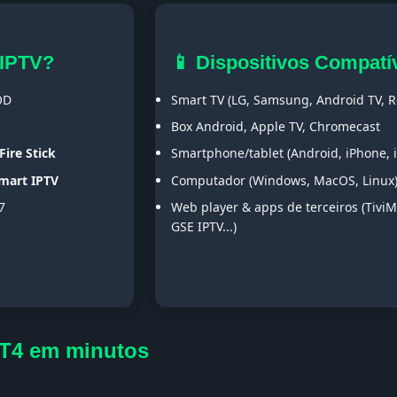
 IPTV?
📱 Dispositivos Compatí
OD
Smart TV (LG, Samsung, Android TV, Ro
Box Android, Apple TV, Chromecast
Fire Stick
Smartphone/tablet (Android, iPhone, 
Smart IPTV
Computador (Windows, MacOS, Linux
7
Web player & apps de terceiros (TiviM
GSE IPTV...)
DT4 em minutos
s