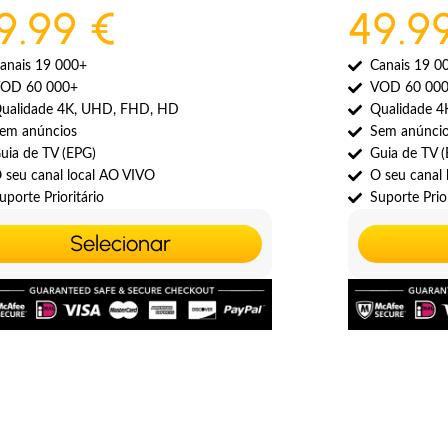
9.99 €
49.9
anais 19 000+
Canais 19 0
OD 60 000+
VOD 60 00
ualidade 4K, UHD, FHD, HD
Qualidade 
em anúncios
Sem anúnci
uia de TV (EPG)
Guia de TV 
 seu canal local AO VIVO
O seu canal
uporte Prioritário
Suporte Prior
Selecionar