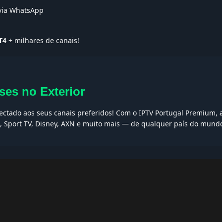
 via WhatsApp
T4
+ milhares de canais!
ses no Exterior
nectado aos seus canais preferidos! Com o IPTV Portugal Premium, a
I, Sport TV, Disney, AXN e muito mais — de qualquer país do mund
AQs
ptv grátis, iptv smarters pro, app iptv android, iptv tuga, box iptv, 
, iptv smarters player, net iptv, teste iptv, canais portugal.