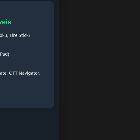
veis
ku, Fire Stick)
iPad)
)
ate, OTT Navigator,