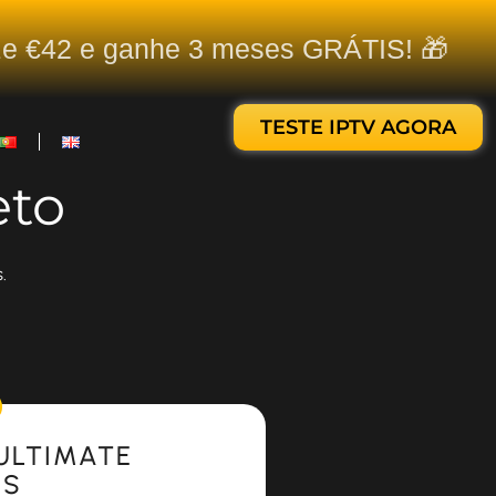
ize €42 e ganhe 3 meses GRÁTIS! 🎁
TESTE IPTV AGORA
eto
.
ULTIMATE
ES