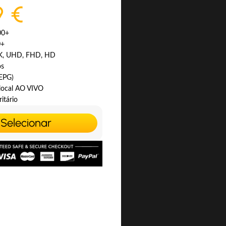
9 €
00+
0+
4K, UHD, FHD, HD
os
(EPG)
 local AO VIVO
itário
Selecionar