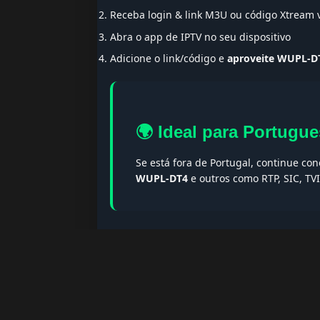
Receba login & link M3U ou código Xtream
Abra o app de IPTV no seu dispositivo
Adicione o link/código e
aproveite WUPL-D
🌍 Ideal para Portugue
Se está fora de Portugal, continue co
WUPL-DT4
e outros como RTP, SIC, TV
🔎 Termos populares & F
Palavras-chave:
iptv portugal, melhor iptv, i
iptv portugal, iptv legal, iptv portugal gratis