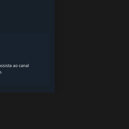
ssista ao canal
o.
iptv quase de borla, lista