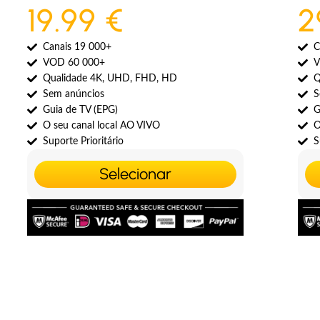
19.99 €
2
Canais 19 000+
C
VOD 60 000+
V
Qualidade 4K, UHD, FHD, HD
Q
Sem anúncios
S
Guia de TV (EPG)
G
O seu canal local AO VIVO
O
Suporte Prioritário
S
Selecionar