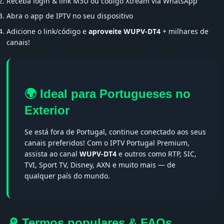
Receba login & link M3U ou código Xtream via WhatsApp
Abra o app de IPTV no seu dispositivo
Adicione o link/código e
aproveite WUPV-DT4
+ milhares de
canais!
🌍 Ideal para Portugueses no
Exterior
Se está fora de Portugal, continue conectado aos seus
canais preferidos! Com o IPTV Portugal Premium,
assista ao canal
WUPV-DT4
e outros como RTP, SIC,
TVI, Sport TV, Disney, AXN e muito mais — de
qualquer país do mundo.
🔎 Termos populares & FAQs