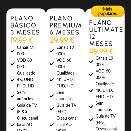
Most Popular
Most Popular
Mais
populares
PLANO
PLANO
PLANO
BÁSICO
PREMIUM
ULTIMATE
3 MESES
6 MESES
12
19.99 €
29.99 €
MESES
Canais 19
Canais 19
49.99 €
000+
000+
Canais 19
VOD 60
VOD 60
000+
000+
000+
VOD 60
Qualidade
Qualidade
000+
4K, UHD,
4K, UHD,
Qualidade
FHD, HD
FHD, HD
4K, UHD,
Sem
Sem
FHD, HD
anúncios
anúncios
Sem
Guia de TV
Guia de TV
anúncios
(EPG)
(EPG)
Guia de TV
O seu canal
O seu canal
(EPG)
local AO
local AO
O seu canal