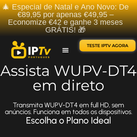
🎄 Especial de Natal e Ano Novo: De
€89,95 por apenas €49,95 –
Economize €42 e ganhe 3 meses
GRÁTIS! 🎁
TESTE IPTV AGORA
Sobre nós
Contate-nos
Assista WUPV-DT4
em direto
Transmita WUPV-DT4 em full HD, sem
anúncios. Funciona em todos os dispositivos.
Escolha o Plano Ideal