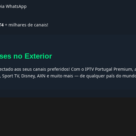
 via WhatsApp
T4
+ milhares de canais!
ses no Exterior
nectado aos seus canais preferidos! Com o IPTV Portugal Premium, a
I, Sport TV, Disney, AXN e muito mais — de qualquer país do mund
AQs
ptv grátis, iptv smarters pro, app iptv android, iptv tuga, box iptv, 
, iptv smarters player, net iptv, teste iptv, canais portugal.