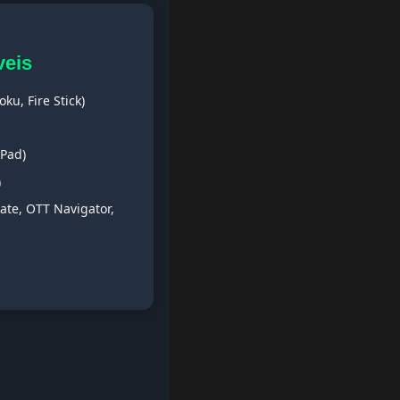
veis
ku, Fire Stick)
iPad)
)
ate, OTT Navigator,