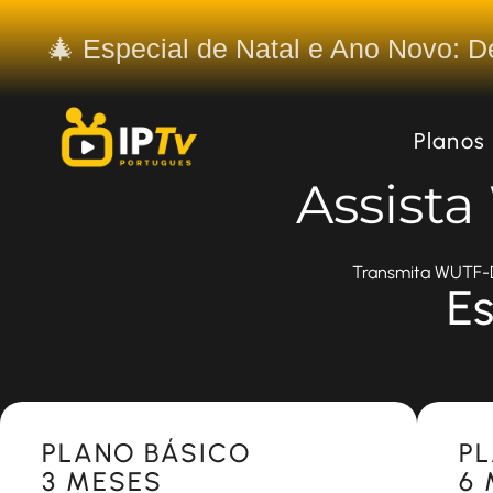
🎄 Especial de Natal e Ano Novo: 
Planos
Assist
Transmita WUTF-DT
Es
Most Popular
Most 
PLANO BÁSICO
P
3 MESES
6