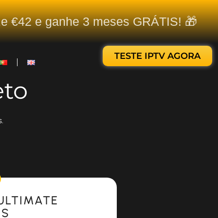
ize €42 e ganhe 3 meses GRÁTIS! 🎁
TESTE IPTV AGORA
eto
.
ULTIMATE
ES