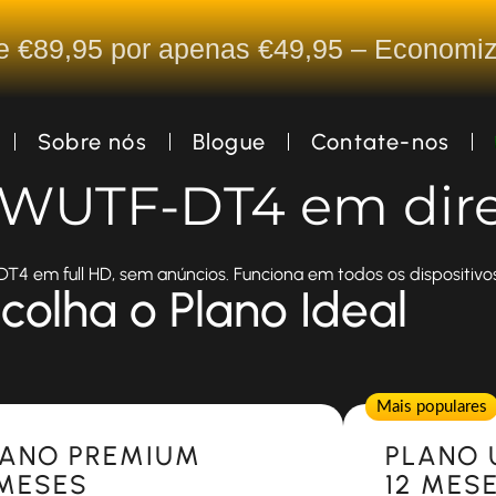
De €89,95 por apenas €49,95 – Econom
Sobre nós
Blogue
Contate-nos
a WUTF-DT4 em dir
4 em full HD, sem anúncios. Funciona em todos os dispositivos
colha o Plano Ideal
Popular
Mais populares
LANO PREMIUM
PLANO 
 MESES
12 MES