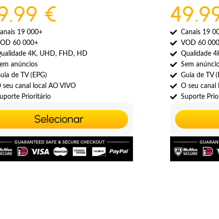
9.99 €
49.9
anais 19 000+
Canais 19 0
OD 60 000+
VOD 60 00
ualidade 4K, UHD, FHD, HD
Qualidade 
em anúncios
Sem anúnci
uia de TV (EPG)
Guia de TV 
 seu canal local AO VIVO
O seu canal
uporte Prioritário
Suporte Prior
Selecionar