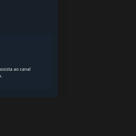
ssista ao canal
o.
iptv quase de borla, lista