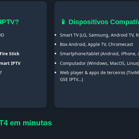
 IPTV?
📱 Dispositivos Compatí
OD
Smart TV (LG, Samsung, Android TV, Ro
Box Android, Apple TV, Chromecast
Fire Stick
Smartphone/tablet (Android, iPhone, 
Smart IPTV
Computador (Windows, MacOS, Linux
7
Web player & apps de terceiros (TiviM
GSE IPTV...)
DT4 em minutos
s