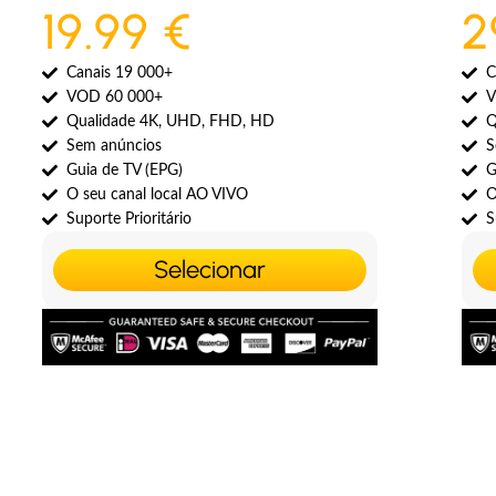
19.99 €
2
Canais 19 000+
C
VOD 60 000+
V
Qualidade 4K, UHD, FHD, HD
Q
Sem anúncios
S
Guia de TV (EPG)
G
O seu canal local AO VIVO
O
Suporte Prioritário
S
Selecionar