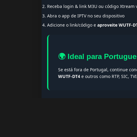
Receba login & link M3U ou código Xtream
Abra o app de IPTV no seu dispositivo
Adicione o link/código e
aproveite WUTF-D
🌍 Ideal para Portugue
Se está fora de Portugal, continue co
WUTF-DT4
e outros como RTP, SIC, TV
🔎 Termos populares & F
Palavras-chave:
iptv portugal, melhor iptv, i
iptv portugal, iptv legal, iptv portugal gratis