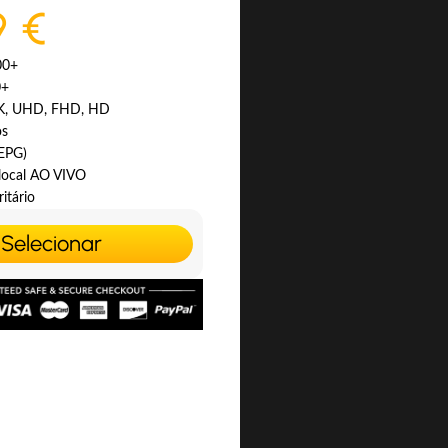
9 €
00+
0+
4K, UHD, FHD, HD
os
(EPG)
 local AO VIVO
itário
Selecionar