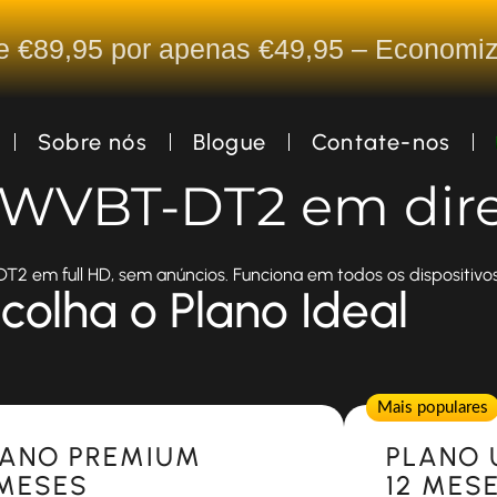
De €89,95 por apenas €49,95 – Econom
Sobre nós
Blogue
Contate-nos
a WVBT-DT2 em dir
2 em full HD, sem anúncios. Funciona em todos os dispositivos
colha o Plano Ideal
Popular
Mais populares
LANO PREMIUM
PLANO 
 MESES
12 MES