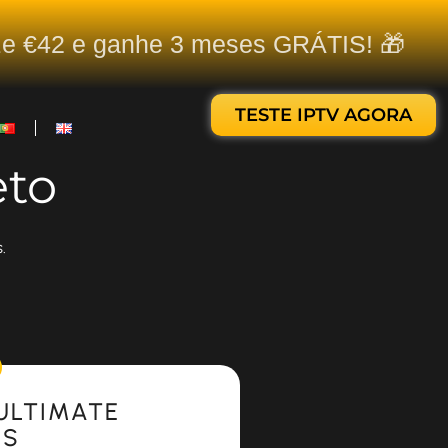
ize €42 e ganhe 3 meses GRÁTIS! 🎁
TESTE IPTV AGORA
eto
.
ULTIMATE
ES