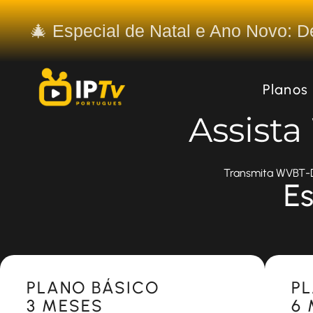
🎄 Especial de Natal e Ano Novo: 
Planos
Assist
Transmita WVBT-DT
Es
Most Popular
Most 
PLANO BÁSICO
P
3 MESES
6