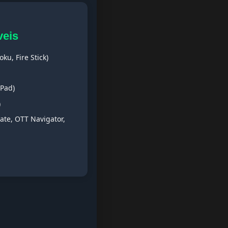
veis
ku, Fire Stick)
iPad)
)
ate, OTT Navigator,