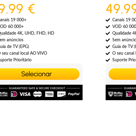
9.99 €
49.9
anais 19 000+
Canais 19 0
OD 60 000+
VOD 60 00
ualidade 4K, UHD, FHD, HD
Qualidade 
em anúncios
Sem anúnci
uia de TV (EPG)
Guia de TV 
 seu canal local AO VIVO
O seu canal
uporte Prioritário
Suporte Prior
Selecionar