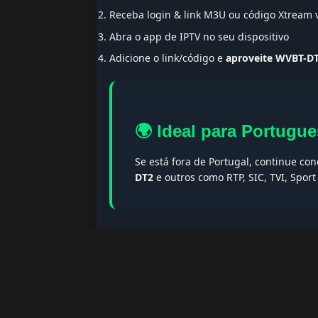
Receba login & link M3U ou código Xtream
Abra o app de IPTV no seu dispositivo
Adicione o link/código e
aproveite WVBT-D
🌍 Ideal para Portugue
Se está fora de Portugal, continue co
DT2
e outros como RTP, SIC, TVI, Spor
🔎 Termos populares & F
Palavras-chave:
iptv portugal, melhor iptv, i
iptv portugal, iptv legal, iptv portugal gratis