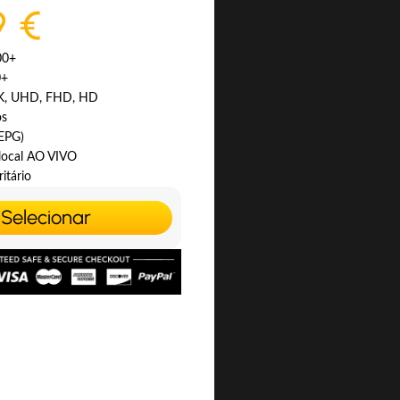
9 €
00+
0+
4K, UHD, FHD, HD
os
(EPG)
 local AO VIVO
itário
Selecionar