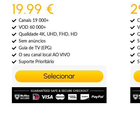
19.99 €
2
Canais 19 000+
C
VOD 60 000+
V
Qualidade 4K, UHD, FHD, HD
Q
Sem anúncios
S
Guia de TV (EPG)
G
O seu canal local AO VIVO
O
Suporte Prioritário
S
Selecionar