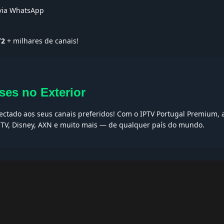
 via WhatsApp
T2
+ milhares de canais!
ses no Exterior
nectado aos seus canais preferidos! Com o IPTV Portugal Premium, 
t TV, Disney, AXN e muito mais — de qualquer país do mundo.
AQs
ptv grátis, iptv smarters pro, app iptv android, iptv tuga, box iptv, 
, iptv smarters player, net iptv, teste iptv, canais portugal.