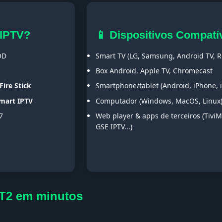
 IPTV?
📱 Dispositivos Compatí
OD
Smart TV (LG, Samsung, Android TV, Ro
Box Android, Apple TV, Chromecast
Fire Stick
Smartphone/tablet (Android, iPhone, 
Smart IPTV
Computador (Windows, MacOS, Linux
7
Web player & apps de terceiros (TiviM
GSE IPTV...)
DT2 em minutos
s