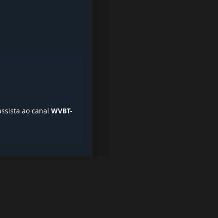
assista ao canal
WVBT-
iptv quase de borla, lista