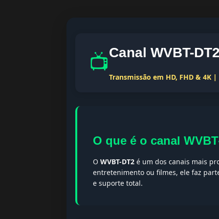
Canal WVBT-DT2 
📺
Transmissão em HD, FHD & 4K | T
O que é o canal WVB
O
WVBT-DT2
é um dos canais mais pro
entretenimento ou filmes, ele faz par
e suporte total.