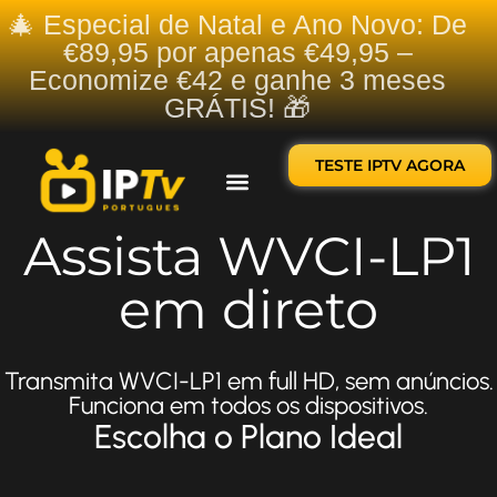
🎄 Especial de Natal e Ano Novo: De
€89,95 por apenas €49,95 –
Economize €42 e ganhe 3 meses
GRÁTIS! 🎁
TESTE IPTV AGORA
Sobre nós
Contate-nos
Assista WVCI-LP1
em direto
Transmita WVCI-LP1 em full HD, sem anúncios.
Funciona em todos os dispositivos.
Escolha o Plano Ideal