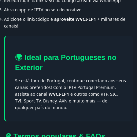
Receba login & link M3U ou código Xtream via WhatsApp
Abra o app de IPTV no seu dispositivo
Adicione o link/código e
aproveite WVCI-LP1
+ milhares de
canais!
🌍 Ideal para Portugueses no
Exterior
Se está fora de Portugal, continue conectado aos seus
canais preferidos! Com o IPTV Portugal Premium,
assista ao canal
WVCI-LP1
e outros como RTP, SIC,
TVI, Sport TV, Disney, AXN e muito mais — de
qualquer país do mundo.
🔎 Termos populares & FAQs