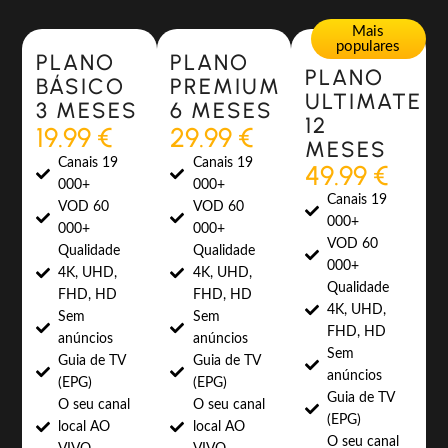
Most Popular
Most Popular
Mais
populares
PLANO
PLANO
PLANO
BÁSICO
PREMIUM
ULTIMATE
3 MESES
6 MESES
12
19.99 €
29.99 €
MESES
Canais 19
Canais 19
49.99 €
000+
000+
Canais 19
VOD 60
VOD 60
000+
000+
000+
VOD 60
Qualidade
Qualidade
000+
4K, UHD,
4K, UHD,
Qualidade
FHD, HD
FHD, HD
4K, UHD,
Sem
Sem
FHD, HD
anúncios
anúncios
Sem
Guia de TV
Guia de TV
anúncios
(EPG)
(EPG)
Guia de TV
O seu canal
O seu canal
(EPG)
local AO
local AO
O seu canal