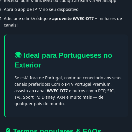
Receba login & link M3U ou código Xtream via WhatsApp
Abra o app de IPTV no seu dispositivo
Adicione o link/código e
aproveite WVEC-DT7
+ milhares de
canais!
🌍 Ideal para Portugueses no
Exterior
Se está fora de Portugal, continue conectado aos seus
canais preferidos! Com o IPTV Portugal Premium,
assista ao canal
WVEC-DT7
e outros como RTP, SIC,
TVI, Sport TV, Disney, AXN e muito mais — de
qualquer país do mundo.
🔎 Termos populares & FAQs