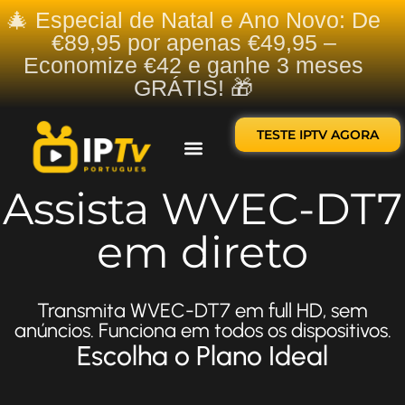
🎄 Especial de Natal e Ano Novo: De
€89,95 por apenas €49,95 –
Economize €42 e ganhe 3 meses
GRÁTIS! 🎁
TESTE IPTV AGORA
Sobre nós
Contate-nos
Assista WVEC-DT7
em direto
Transmita WVEC-DT7 em full HD, sem
anúncios. Funciona em todos os dispositivos.
Escolha o Plano Ideal