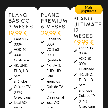
Most Popular
Most Popular
Mais
populares
PLANO
PLANO
PLANO
BÁSICO
PREMIUM
ULTIMATE
3 MESES
6 MESES
12
19.99 €
29.99 €
MESES
Canais 19
Canais 19
49.99 €
000+
000+
Canais 19
VOD 60
VOD 60
000+
000+
000+
VOD 60
Qualidade
Qualidade
000+
4K, UHD,
4K, UHD,
Qualidade
FHD, HD
FHD, HD
4K, UHD,
Sem
Sem
FHD, HD
anúncios
anúncios
Sem
Guia de TV
Guia de TV
anúncios
(EPG)
(EPG)
Guia de TV
O seu canal
O seu canal
(EPG)
local AO
local AO
O seu canal