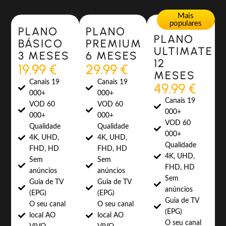
Most Popular
Most Popular
Mais
populares
PLANO
PLANO
PLANO
BÁSICO
PREMIUM
ULTIMATE
3 MESES
6 MESES
12
19.99 €
29.99 €
MESES
Canais 19
Canais 19
49.99 €
000+
000+
Canais 19
VOD 60
VOD 60
000+
000+
000+
VOD 60
Qualidade
Qualidade
000+
4K, UHD,
4K, UHD,
Qualidade
FHD, HD
FHD, HD
4K, UHD,
Sem
Sem
FHD, HD
anúncios
anúncios
Sem
Guia de TV
Guia de TV
anúncios
(EPG)
(EPG)
Guia de TV
O seu canal
O seu canal
(EPG)
local AO
local AO
O seu canal