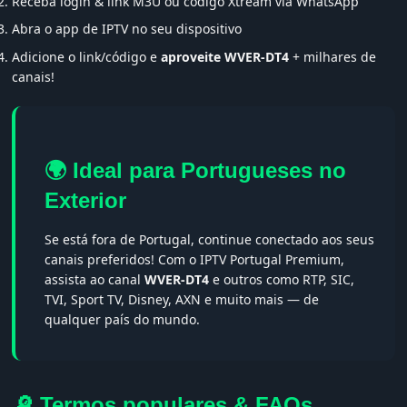
Receba login & link M3U ou código Xtream via WhatsApp
Abra o app de IPTV no seu dispositivo
Adicione o link/código e
aproveite WVER-DT4
+ milhares de
canais!
🌍 Ideal para Portugueses no
Exterior
Se está fora de Portugal, continue conectado aos seus
canais preferidos! Com o IPTV Portugal Premium,
assista ao canal
WVER-DT4
e outros como RTP, SIC,
TVI, Sport TV, Disney, AXN e muito mais — de
qualquer país do mundo.
🔎 Termos populares & FAQs