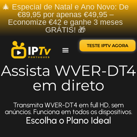
🎄 Especial de Natal e Ano Novo: De
€89,95 por apenas €49,95 –
Economize €42 e ganhe 3 meses
GRÁTIS! 🎁
TESTE IPTV AGORA
Sobre nós
Contate-nos
Assista WVER-DT4
em direto
Transmita WVER-DT4 em full HD, sem
anúncios. Funciona em todos os dispositivos.
Escolha o Plano Ideal