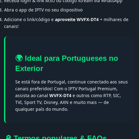
Receba login & link M3U ou código Xtream via WhatsApp
Abra o app de IPTV no seu dispositivo
Adicione o link/código e
aproveite WVFX-DT4
+ milhares de
canais!
🌍 Ideal para Portugueses no
Exterior
Se está fora de Portugal, continue conectado aos seus
canais preferidos! Com o IPTV Portugal Premium,
assista ao canal
WVFX-DT4
e outros como RTP, SIC,
TVI, Sport TV, Disney, AXN e muito mais — de
qualquer país do mundo.
🔎 Termos populares & FAQs