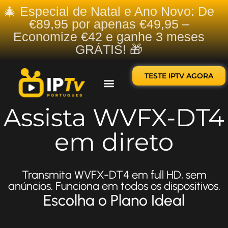
🎄 Especial de Natal e Ano Novo: De
€89,95 por apenas €49,95 –
Economize €42 e ganhe 3 meses
GRÁTIS! 🎁
TESTE IPTV AGORA
Sobre nós
Contate-nos
Assista WVFX-DT4
em direto
Transmita WVFX-DT4 em full HD, sem
anúncios. Funciona em todos os dispositivos.
Escolha o Plano Ideal