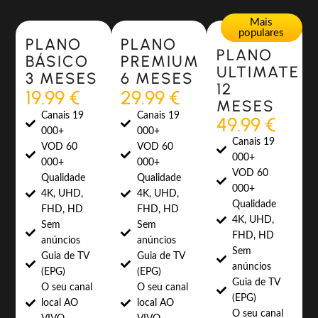
Most Popular
Most Popular
Mais
populares
PLANO
PLANO
PLANO
BÁSICO
PREMIUM
ULTIMATE
3 MESES
6 MESES
12
19.99 €
29.99 €
MESES
Canais 19
Canais 19
49.99 €
000+
000+
Canais 19
VOD 60
VOD 60
000+
000+
000+
VOD 60
Qualidade
Qualidade
000+
4K, UHD,
4K, UHD,
Qualidade
FHD, HD
FHD, HD
4K, UHD,
Sem
Sem
FHD, HD
anúncios
anúncios
Sem
Guia de TV
Guia de TV
anúncios
(EPG)
(EPG)
Guia de TV
O seu canal
O seu canal
(EPG)
local AO
local AO
O seu canal