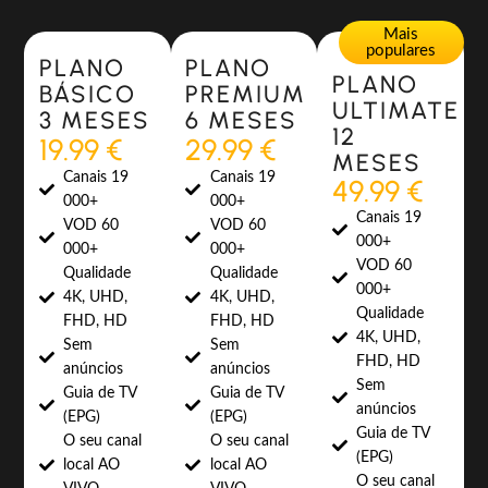
Most Popular
Most Popular
Mais
populares
PLANO
PLANO
PLANO
BÁSICO
PREMIUM
ULTIMATE
3 MESES
6 MESES
12
19.99 €
29.99 €
MESES
Canais 19
Canais 19
49.99 €
000+
000+
Canais 19
VOD 60
VOD 60
000+
000+
000+
VOD 60
Qualidade
Qualidade
000+
4K, UHD,
4K, UHD,
Qualidade
FHD, HD
FHD, HD
4K, UHD,
Sem
Sem
FHD, HD
anúncios
anúncios
Sem
Guia de TV
Guia de TV
anúncios
(EPG)
(EPG)
Guia de TV
O seu canal
O seu canal
(EPG)
local AO
local AO
O seu canal