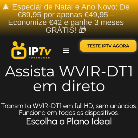
🎄 Especial de Natal e Ano Novo: De
€89,95 por apenas €49,95 –
Economize €42 e ganhe 3 meses
GRÁTIS! 🎁
TESTE IPTV AGORA
Sobre nós
Contate-nos
Assista WVIR-DT1
em direto
Transmita WVIR-DT1 em full HD, sem anúncios.
Funciona em todos os dispositivos.
Escolha o Plano Ideal