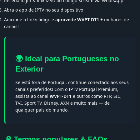
Receba login & link M3U ou código Xtream via WhatsApp
Abra o app de IPTV no seu dispositivo
Adicione o link/código e
aproveite WVPT-DT1
+ milhares de
canais!
🌍 Ideal para Portugueses no
Exterior
Se está fora de Portugal, continue conectado aos seus
canais preferidos! Com o IPTV Portugal Premium,
assista ao canal
WVPT-DT1
e outros como RTP, SIC,
TVI, Sport TV, Disney, AXN e muito mais — de
qualquer país do mundo.
🔎 Termos populares & FAQs