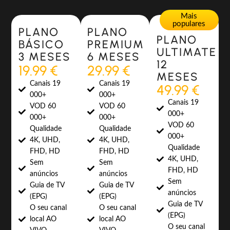
Most Popular
Most Popular
Mais
populares
PLANO
PLANO
PLANO
BÁSICO
PREMIUM
ULTIMATE
3 MESES
6 MESES
12
19.99 €
29.99 €
MESES
Canais 19
Canais 19
49.99 €
000+
000+
Canais 19
VOD 60
VOD 60
000+
000+
000+
VOD 60
Qualidade
Qualidade
000+
4K, UHD,
4K, UHD,
Qualidade
FHD, HD
FHD, HD
4K, UHD,
Sem
Sem
FHD, HD
anúncios
anúncios
Sem
Guia de TV
Guia de TV
anúncios
(EPG)
(EPG)
Guia de TV
O seu canal
O seu canal
(EPG)
local AO
local AO
O seu canal