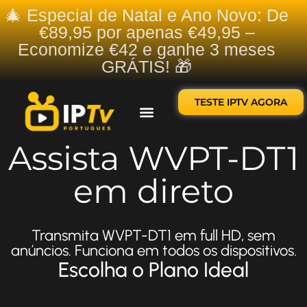
🎄 Especial de Natal e Ano Novo: De
€89,95 por apenas €49,95 –
Economize €42 e ganhe 3 meses
GRÁTIS! 🎁
TESTE IPTV AGORA
Sobre nós
Contate-nos
Assista WVPT-DT1
em direto
Transmita WVPT-DT1 em full HD, sem
anúncios. Funciona em todos os dispositivos.
Escolha o Plano Ideal