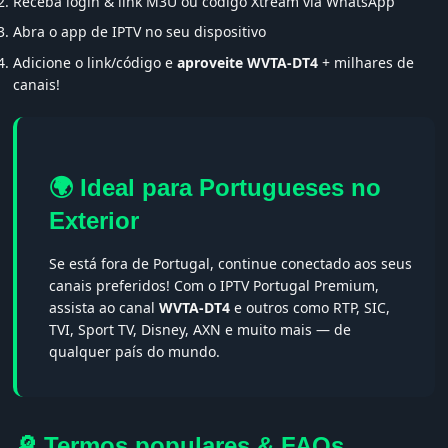
Receba login & link M3U ou código Xtream via WhatsApp
Abra o app de IPTV no seu dispositivo
Adicione o link/código e
aproveite WVTA-DT4
+ milhares de
canais!
🌍 Ideal para Portugueses no
Exterior
Se está fora de Portugal, continue conectado aos seus
canais preferidos! Com o IPTV Portugal Premium,
assista ao canal
WVTA-DT4
e outros como RTP, SIC,
TVI, Sport TV, Disney, AXN e muito mais — de
qualquer país do mundo.
🔎 Termos populares & FAQs