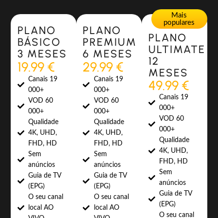
Most Popular
Most Popular
Mais
populares
PLANO
PLANO
PLANO
BÁSICO
PREMIUM
ULTIMATE
3 MESES
6 MESES
12
19.99 €
29.99 €
MESES
Canais 19
Canais 19
49.99 €
000+
000+
Canais 19
VOD 60
VOD 60
000+
000+
000+
VOD 60
Qualidade
Qualidade
000+
4K, UHD,
4K, UHD,
Qualidade
FHD, HD
FHD, HD
4K, UHD,
Sem
Sem
FHD, HD
anúncios
anúncios
Sem
Guia de TV
Guia de TV
anúncios
(EPG)
(EPG)
Guia de TV
O seu canal
O seu canal
(EPG)
local AO
local AO
O seu canal