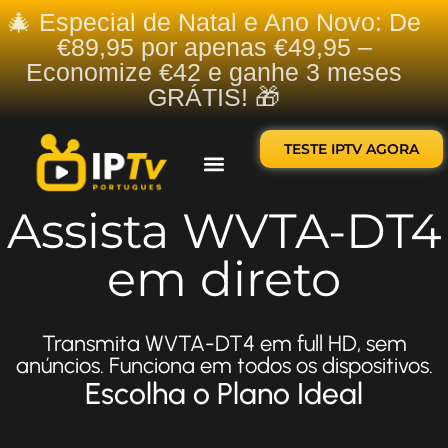
🎄 Especial de Natal e Ano Novo: De
€89,95 por apenas €49,95 –
Economize €42 e ganhe 3 meses
GRÁTIS! 🎁
TESTE IPTV AGORA
Sobre nós
Contate-nos
Assista WVTA-DT4
em direto
Transmita WVTA-DT4 em full HD, sem
anúncios. Funciona em todos os dispositivos.
Escolha o Plano Ideal