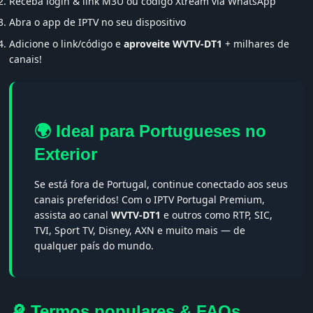
Receba login & link M3U ou código Xtream via WhatsApp
Abra o app de IPTV no seu dispositivo
Adicione o link/código e
aproveite WVTV-DT1
+ milhares de
canais!
🌍 Ideal para Portugueses no
Exterior
Se está fora de Portugal, continue conectado aos seus
canais preferidos! Com o IPTV Portugal Premium,
assista ao canal
WVTV-DT1
e outros como RTP, SIC,
TVI, Sport TV, Disney, AXN e muito mais — de
qualquer país do mundo.
🔎 Termos populares & FAQs