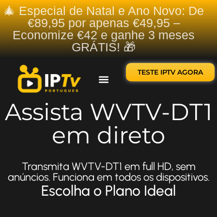
🎄 Especial de Natal e Ano Novo: De
€89,95 por apenas €49,95 –
Economize €42 e ganhe 3 meses
GRÁTIS! 🎁
TESTE IPTV AGORA
Sobre nós
Contate-nos
Assista WVTV-DT1
em direto
Transmita WVTV-DT1 em full HD, sem
anúncios. Funciona em todos os dispositivos.
Escolha o Plano Ideal