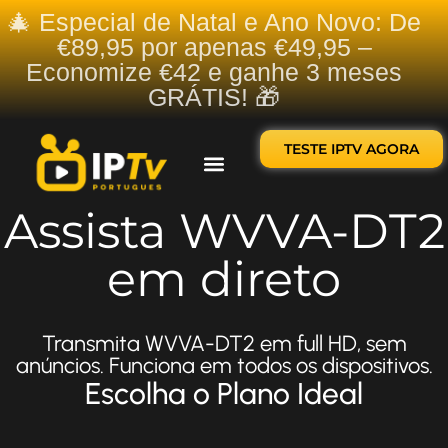
🎄 Especial de Natal e Ano Novo: De
€89,95 por apenas €49,95 –
Economize €42 e ganhe 3 meses
GRÁTIS! 🎁
TESTE IPTV AGORA
Sobre nós
Contate-nos
Assista WVVA-DT2
em direto
Transmita WVVA-DT2 em full HD, sem
anúncios. Funciona em todos os dispositivos.
Escolha o Plano Ideal