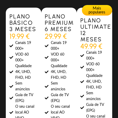
Most Popular
Most Popular
Mais
populares
PLANO
PLANO
PLANO
BÁSICO
PREMIUM
ULTIMATE
3 MESES
6 MESES
12
19.99 €
29.99 €
MESES
Canais 19
Canais 19
49.99 €
000+
000+
Canais 19
VOD 60
VOD 60
000+
000+
000+
VOD 60
Qualidade
Qualidade
000+
4K, UHD,
4K, UHD,
Qualidade
FHD, HD
FHD, HD
4K, UHD,
Sem
Sem
FHD, HD
anúncios
anúncios
Sem
Guia de TV
Guia de TV
anúncios
(EPG)
(EPG)
Guia de TV
O seu canal
O seu canal
(EPG)
local AO
local AO
O seu canal