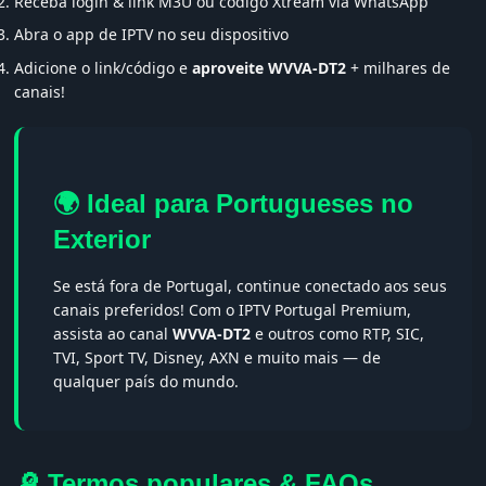
Receba login & link M3U ou código Xtream via WhatsApp
Abra o app de IPTV no seu dispositivo
Adicione o link/código e
aproveite WVVA-DT2
+ milhares de
canais!
🌍 Ideal para Portugueses no
Exterior
Se está fora de Portugal, continue conectado aos seus
canais preferidos! Com o IPTV Portugal Premium,
assista ao canal
WVVA-DT2
e outros como RTP, SIC,
TVI, Sport TV, Disney, AXN e muito mais — de
qualquer país do mundo.
🔎 Termos populares & FAQs