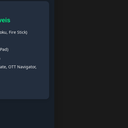
veis
ku, Fire Stick)
iPad)
)
ate, OTT Navigator,