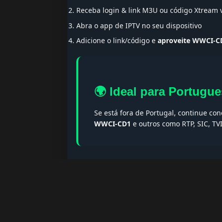
Receba login & link M3U ou código Xtream
Abra o app de IPTV no seu dispositivo
Adicione o link/código e
aproveite WWCI-C
🌍 Ideal para Portugue
Se está fora de Portugal, continue co
WWCI-CD1
e outros como RTP, SIC, TV
🔎 Termos populares & F
Palavras-chave:
iptv portugal, melhor iptv, i
iptv portugal, iptv legal, iptv portugal gratis