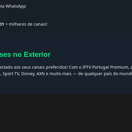
 via WhatsApp
D1
+ milhares de canais!
ses no Exterior
nectado aos seus canais preferidos! Com o IPTV Portugal Premium, a
I, Sport TV, Disney, AXN e muito mais — de qualquer país do mund
AQs
ptv grátis, iptv smarters pro, app iptv android, iptv tuga, box iptv, 
, iptv smarters player, net iptv, teste iptv, canais portugal.