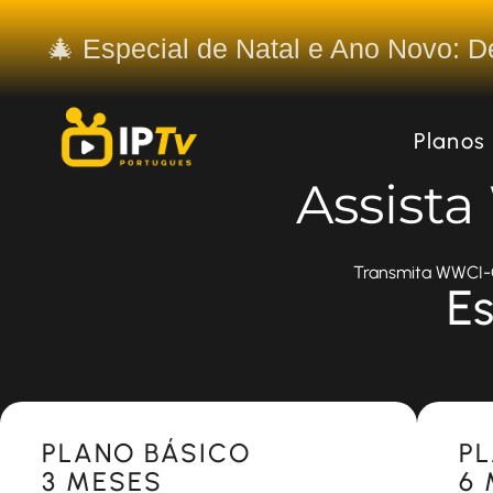
🎄 Especial de Natal e Ano Novo: 
Planos
Assist
Transmita WWCI-CD
Es
Most Popular
Most 
PLANO BÁSICO
P
3 MESES
6