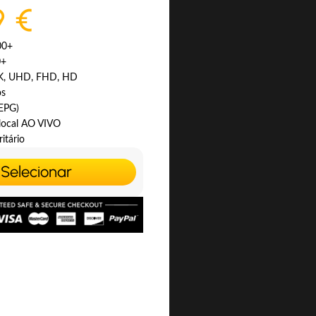
9 €
00+
0+
4K, UHD, FHD, HD
os
(EPG)
 local AO VIVO
itário
Selecionar