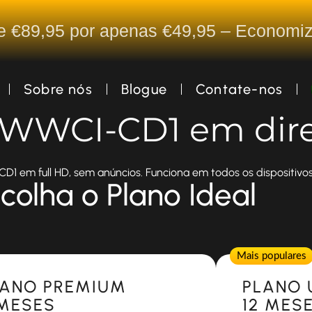
De €89,95 por apenas €49,95 – Econom
Sobre nós
Blogue
Contate-nos
a WWCI-CD1 em dir
1 em full HD, sem anúncios. Funciona em todos os dispositivos
colha o Plano Ideal
Popular
Mais populares
LANO PREMIUM
PLANO 
 MESES
12 MES