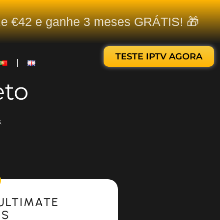
ize €42 e ganhe 3 meses GRÁTIS! 🎁
TESTE IPTV AGORA
eto
.
ULTIMATE
ES