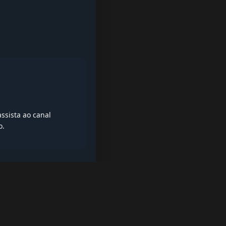
ssista ao canal
o.
iptv quase de borla, lista