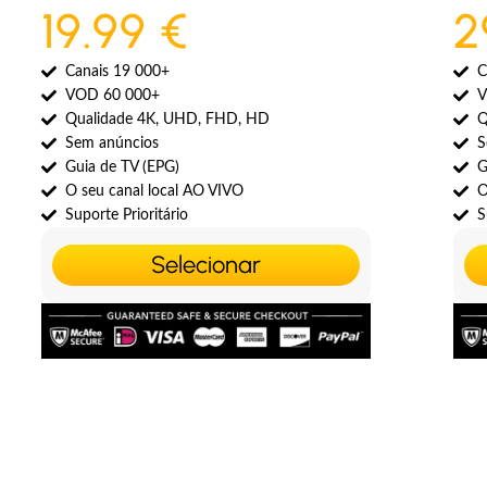
19.99 €
2
Canais 19 000+
C
VOD 60 000+
V
Qualidade 4K, UHD, FHD, HD
Q
Sem anúncios
S
Guia de TV (EPG)
G
O seu canal local AO VIVO
O
Suporte Prioritário
S
Selecionar