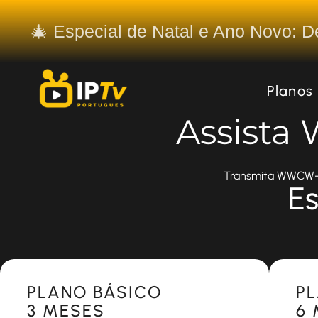
🎄 Especial de Natal e Ano Novo: 
Planos
Assista
Transmita WWCW-DT
Es
Most Popular
Most 
PLANO BÁSICO
P
3 MESES
6