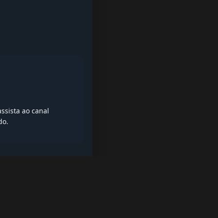
ssista ao canal
do.
iptv quase de borla, lista