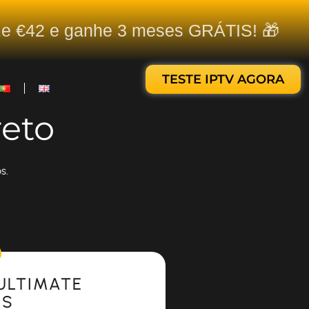
ize €42 e ganhe 3 meses GRÁTIS! 🎁
TESTE IPTV AGORA
eto
s.
ULTIMATE
ES