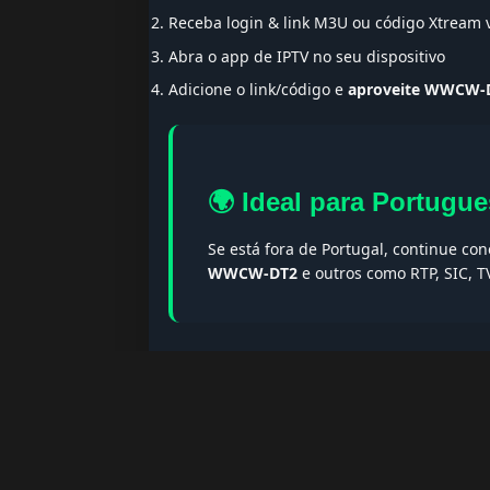
Receba login & link M3U ou código Xtream
Abra o app de IPTV no seu dispositivo
Adicione o link/código e
aproveite WWCW-
🌍 Ideal para Portugue
Se está fora de Portugal, continue co
WWCW-DT2
e outros como RTP, SIC, T
🔎 Termos populares & F
Palavras-chave:
iptv portugal, melhor iptv, i
iptv portugal, iptv legal, iptv portugal gratis