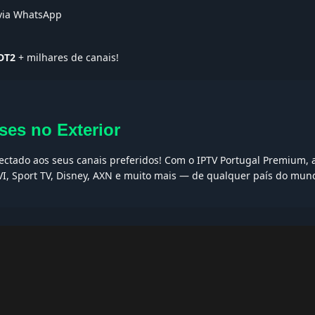
 via WhatsApp
DT2
+ milhares de canais!
ses no Exterior
nectado aos seus canais preferidos! Com o IPTV Portugal Premium, a
VI, Sport TV, Disney, AXN e muito mais — de qualquer país do mun
AQs
ptv grátis, iptv smarters pro, app iptv android, iptv tuga, box iptv, 
, iptv smarters player, net iptv, teste iptv, canais portugal.