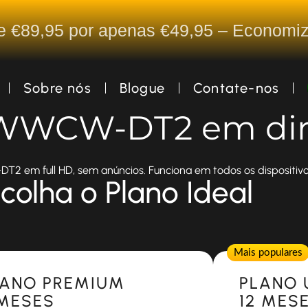
De €89,95 por apenas €49,95 – Econom
Sobre nós
Blogue
Contate-nos
 WWCW-DT2 em dir
2 em full HD, sem anúncios. Funciona em todos os dispositivo
colha o Plano Ideal
Popular
Mais populares
LANO PREMIUM
PLANO 
 MESES
12 MES