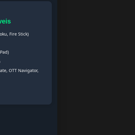
veis
ku, Fire Stick)
iPad)
)
ate, OTT Navigator,