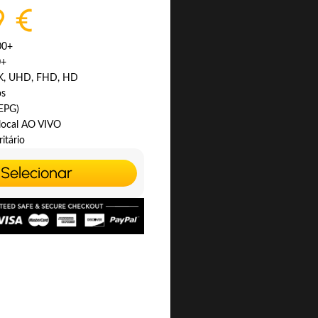
9 €
00+
0+
4K, UHD, FHD, HD
os
(EPG)
 local AO VIVO
itário
Selecionar