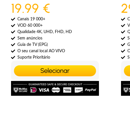
19.99 €
2
Canais 19 000+
C
VOD 60 000+
V
Qualidade 4K, UHD, FHD, HD
Q
Sem anúncios
S
Guia de TV (EPG)
G
O seu canal local AO VIVO
O
Suporte Prioritário
S
Selecionar