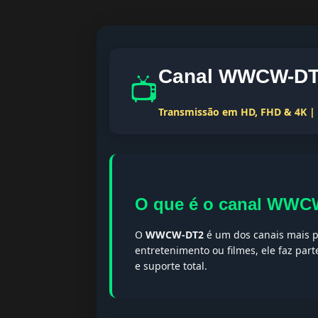
Canal WWCW-DT2
📺
Transmissão em HD, FHD & 4K | T
O que é o canal WW
O
WWCW-DT2
é um dos canais mais p
entretenimento ou filmes, ele faz par
e suporte total.