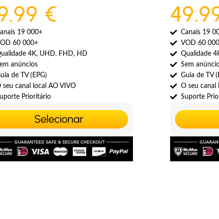
9.99 €
49.9
anais 19 000+
Canais 19 0
OD 60 000+
VOD 60 00
ualidade 4K, UHD, FHD, HD
Qualidade 
em anúncios
Sem anúnci
uia de TV (EPG)
Guia de TV 
 seu canal local AO VIVO
O seu canal
uporte Prioritário
Suporte Prior
Selecionar