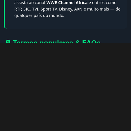
assista ao canal
WWE Channel Africa
e outros como
RTP, SIC, TVI, Sport TV, Disney, AXN e muito mais — de
qualquer país do mundo.
🔎 Termos populares & FAQs
Palavras-chave:
iptv portugal, melhor iptv, iptv grátis, iptv
smarters pro, app iptv android, iptv tuga, box iptv, iptv quase
de borla, lista iptv portugal, iptv legal, iptv portugal gratis,
iptv smarters player, net iptv, teste iptv, canais portugal.
❓ Perguntas Frequentes sobre WWE
Channel Africa
WWE Channel Africa tem qualidade HD?
— Sim, sempre em
HD, FHD ou 4K quando disponível.
Posso assistir no celular?
— Sim! Apps como IPTV Smarters e