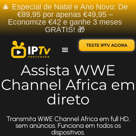
🎄 Especial de Natal e Ano Novo: De
€89,95 por apenas €49,95 –
Economize €42 e ganhe 3 meses
GRÁTIS! 🎁
TESTE IPTV AGORA
Sobre nós
Contate-nos
Assista WWE
Channel Africa em
direto
Transmita WWE Channel Africa em full HD,
sem anúncios. Funciona em todos os
dispositivos.