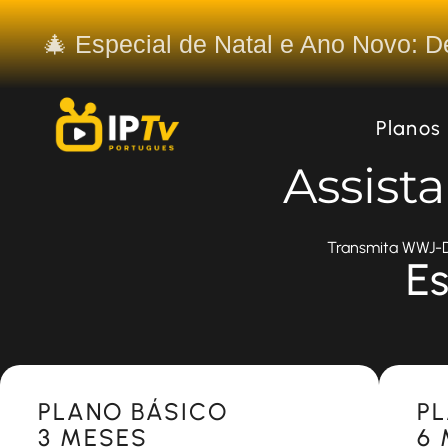
🎄 Especial de Natal e Ano Novo: 
Planos
Assist
Transmita WWJ-DT
Es
Most Popular
Most 
PLANO BÁSICO
P
3 MESES
6