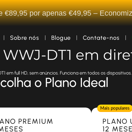
De €89,95 por apenas €49,95 – Econom
Sobre nós
Blogue
Contate-nos
a WWJ-DT1 em dire
1 em full HD, sem anúncios. Funciona em todos os dispositivos.
colha o Plano Ideal
Popular
Mais populares
LANO PREMIUM
PLANO 
 MESES
12 MES