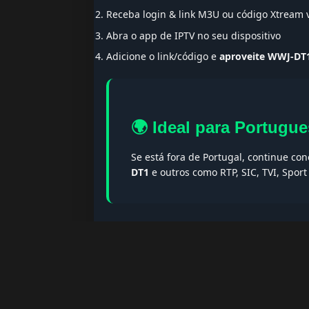
Receba login & link M3U ou código Xtream
Abra o app de IPTV no seu dispositivo
Adicione o link/código e
aproveite WWJ-DT
🌍 Ideal para Portugue
Se está fora de Portugal, continue co
DT1
e outros como RTP, SIC, TVI, Spor
🔎 Termos populares & F
Palavras-chave:
iptv portugal, melhor iptv, i
iptv portugal, iptv legal, iptv portugal gratis