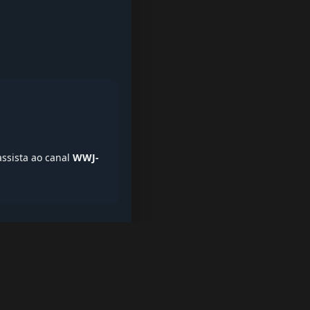
assista ao canal
WWJ-
iptv quase de borla, lista