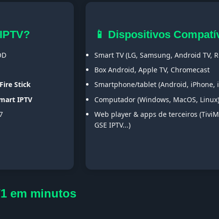
 IPTV?
📱 Dispositivos Compatí
OD
Smart TV (LG, Samsung, Android TV, Ro
Box Android, Apple TV, Chromecast
Fire Stick
Smartphone/tablet (Android, iPhone, 
Smart IPTV
Computador (Windows, MacOS, Linux
7
Web player & apps de terceiros (TiviM
GSE IPTV...)
T1 em minutos
s