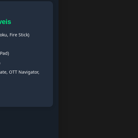
veis
ku, Fire Stick)
iPad)
)
ate, OTT Navigator,