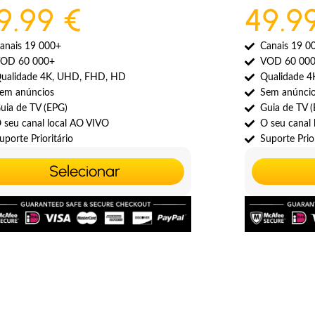
9.99 €
49.9
anais 19 000+
Canais 19 0
OD 60 000+
VOD 60 00
ualidade 4K, UHD, FHD, HD
Qualidade 
em anúncios
Sem anúnci
uia de TV (EPG)
Guia de TV 
 seu canal local AO VIVO
O seu canal
uporte Prioritário
Suporte Prior
Selecionar