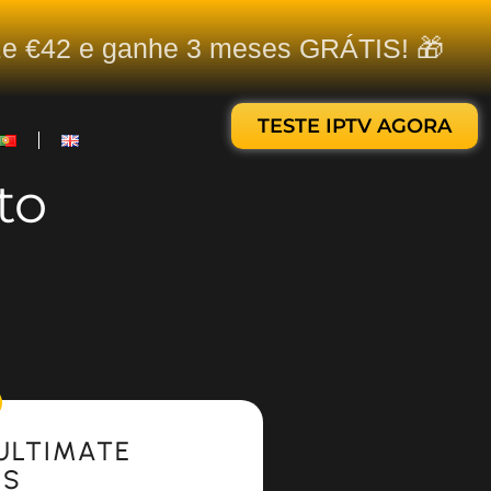
ize €42 e ganhe 3 meses GRÁTIS! 🎁
TESTE IPTV AGORA
to
ULTIMATE
ES