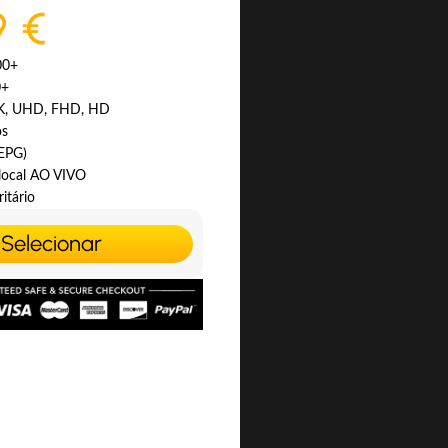
9 €
00+
0+
4K, UHD, FHD, HD
os
(EPG)
 local AO VIVO
itário
Selecionar