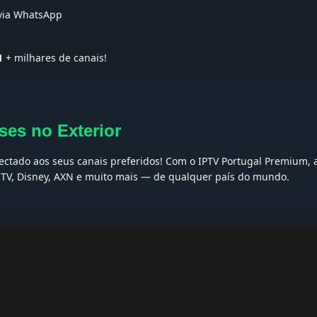
 via WhatsApp
1
+ milhares de canais!
ses no Exterior
nectado aos seus canais preferidos! Com o IPTV Portugal Premium, 
t TV, Disney, AXN e muito mais — de qualquer país do mundo.
AQs
ptv grátis, iptv smarters pro, app iptv android, iptv tuga, box iptv, 
, iptv smarters player, net iptv, teste iptv, canais portugal.