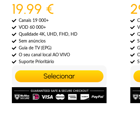
19.99 €
2
Canais 19 000+
C
VOD 60 000+
V
Qualidade 4K, UHD, FHD, HD
Q
Sem anúncios
S
Guia de TV (EPG)
G
O seu canal local AO VIVO
O
Suporte Prioritário
S
Selecionar