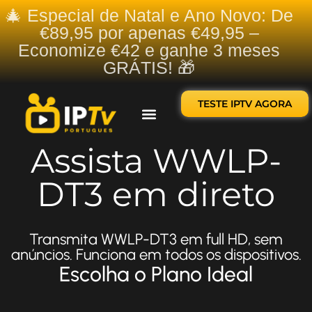
🎄 Especial de Natal e Ano Novo: De
€89,95 por apenas €49,95 –
Economize €42 e ganhe 3 meses
GRÁTIS! 🎁
TESTE IPTV AGORA
Sobre nós
Contate-nos
Assista WWLP-
DT3 em direto
Transmita WWLP-DT3 em full HD, sem
anúncios. Funciona em todos os dispositivos.
Escolha o Plano Ideal