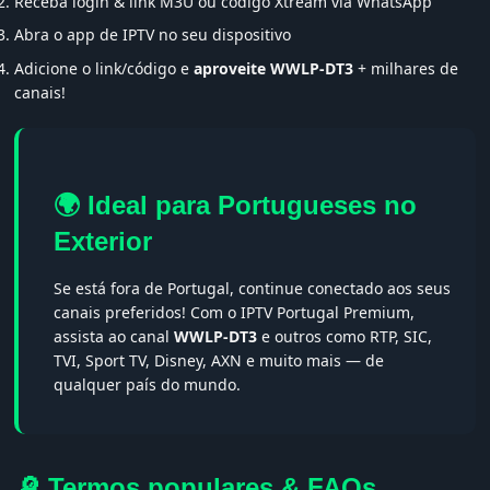
Receba login & link M3U ou código Xtream via WhatsApp
Abra o app de IPTV no seu dispositivo
Adicione o link/código e
aproveite WWLP-DT3
+ milhares de
canais!
🌍 Ideal para Portugueses no
Exterior
Se está fora de Portugal, continue conectado aos seus
canais preferidos! Com o IPTV Portugal Premium,
assista ao canal
WWLP-DT3
e outros como RTP, SIC,
TVI, Sport TV, Disney, AXN e muito mais — de
qualquer país do mundo.
🔎 Termos populares & FAQs