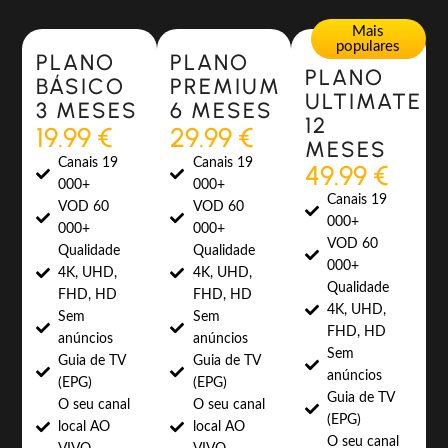
Most Popular
Most Popular
Mais
populares
PLANO
PLANO
PLANO
BÁSICO
PREMIUM
ULTIMATE
3 MESES
6 MESES
12
19.99 €
29.99 €
MESES
Canais 19
Canais 19
49.99 €
000+
000+
Canais 19
VOD 60
VOD 60
000+
000+
000+
VOD 60
Qualidade
Qualidade
000+
4K, UHD,
4K, UHD,
Qualidade
FHD, HD
FHD, HD
4K, UHD,
Sem
Sem
FHD, HD
anúncios
anúncios
Sem
Guia de TV
Guia de TV
anúncios
(EPG)
(EPG)
Guia de TV
O seu canal
O seu canal
(EPG)
local AO
local AO
O seu canal