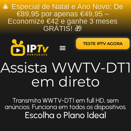
🎄 Especial de Natal e Ano Novo: De
€89,95 por apenas €49,95 –
Economize €42 e ganhe 3 meses
GRÁTIS! 🎁
TESTE IPTV AGORA
Sobre nós
Contate-nos
Assista WWTV-DT1
em direto
Transmita WWTV-DT1 em full HD, sem
anúncios. Funciona em todos os dispositivos.
Escolha o Plano Ideal