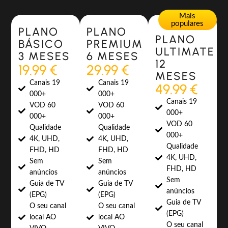
Most Popular
Most Popular
Mais
populares
PLANO
PLANO
PLANO
BÁSICO
PREMIUM
ULTIMATE
3 MESES
6 MESES
12
19.99 €
29.99 €
MESES
Canais 19
Canais 19
49.99 €
000+
000+
Canais 19
VOD 60
VOD 60
000+
000+
000+
VOD 60
Qualidade
Qualidade
000+
4K, UHD,
4K, UHD,
Qualidade
FHD, HD
FHD, HD
4K, UHD,
Sem
Sem
FHD, HD
anúncios
anúncios
Sem
Guia de TV
Guia de TV
anúncios
(EPG)
(EPG)
Guia de TV
O seu canal
O seu canal
(EPG)
local AO
local AO
O seu canal