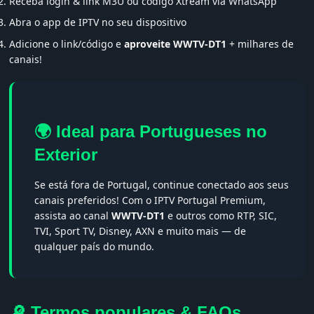
Receba login & link M3U ou código Xtream via WhatsApp
Abra o app de IPTV no seu dispositivo
Adicione o link/código e
aproveite WWTV-DT1
+ milhares de
canais!
🌍 Ideal para Portugueses no
Exterior
Se está fora de Portugal, continue conectado aos seus
canais preferidos! Com o IPTV Portugal Premium,
assista ao canal
WWTV-DT1
e outros como RTP, SIC,
TVI, Sport TV, Disney, AXN e muito mais — de
qualquer país do mundo.
🔎 Termos populares & FAQs