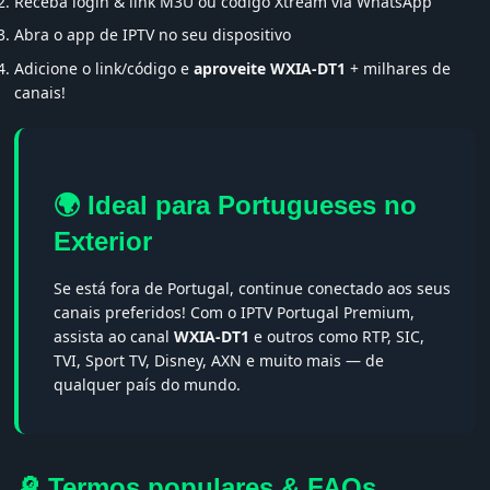
Receba login & link M3U ou código Xtream via WhatsApp
Abra o app de IPTV no seu dispositivo
Adicione o link/código e
aproveite WXIA-DT1
+ milhares de
canais!
🌍 Ideal para Portugueses no
Exterior
Se está fora de Portugal, continue conectado aos seus
canais preferidos! Com o IPTV Portugal Premium,
assista ao canal
WXIA-DT1
e outros como RTP, SIC,
TVI, Sport TV, Disney, AXN e muito mais — de
qualquer país do mundo.
🔎 Termos populares & FAQs