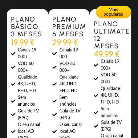
Most Popular
Most Popular
Mais
populares
PLANO
PLANO
PLANO
BÁSICO
PREMIUM
ULTIMATE
3 MESES
6 MESES
12
19.99 €
29.99 €
MESES
Canais 19
Canais 19
49.99 €
000+
000+
Canais 19
VOD 60
VOD 60
000+
000+
000+
VOD 60
Qualidade
Qualidade
000+
4K, UHD,
4K, UHD,
Qualidade
FHD, HD
FHD, HD
4K, UHD,
Sem
Sem
FHD, HD
anúncios
anúncios
Sem
Guia de TV
Guia de TV
anúncios
(EPG)
(EPG)
Guia de TV
O seu canal
O seu canal
(EPG)
local AO
local AO
O seu canal