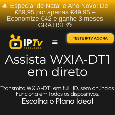
🎄 Especial de Natal e Ano Novo: De
€89,95 por apenas €49,95 –
Economize €42 e ganhe 3 meses
GRÁTIS! 🎁
TESTE IPTV AGORA
Sobre nós
Contate-nos
Assista WXIA-DT1
em direto
Transmita WXIA-DT1 em full HD, sem anúncios.
Funciona em todos os dispositivos.
Escolha o Plano Ideal