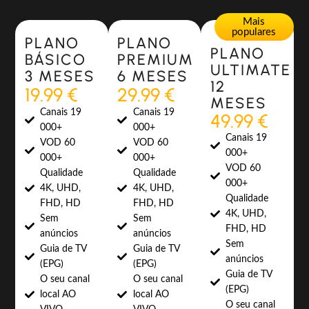
Most Popular
Most Popular
Mais
populares
PLANO
PLANO
PLANO
BÁSICO
PREMIUM
ULTIMATE
3 MESES
6 MESES
12
19.99 €
29.99 €
MESES
Canais 19
Canais 19
49.99 €
000+
000+
Canais 19
VOD 60
VOD 60
000+
000+
000+
VOD 60
Qualidade
Qualidade
000+
4K, UHD,
4K, UHD,
Qualidade
FHD, HD
FHD, HD
4K, UHD,
Sem
Sem
FHD, HD
anúncios
anúncios
Sem
Guia de TV
Guia de TV
anúncios
(EPG)
(EPG)
Guia de TV
O seu canal
O seu canal
(EPG)
local AO
local AO
O seu canal