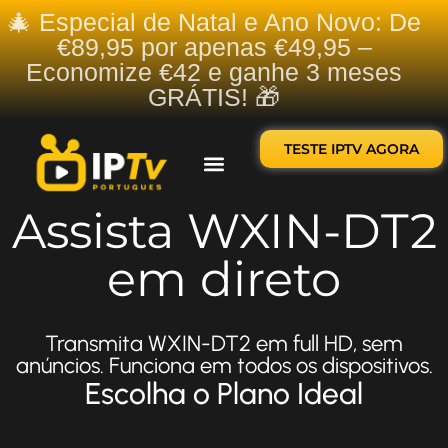
🎄 Especial de Natal e Ano Novo: De
€89,95 por apenas €49,95 –
Economize €42 e ganhe 3 meses
GRÁTIS! 🎁
TESTE IPTV AGORA
Sobre nós
Contate-nos
Assista WXIN-DT2
em direto
Transmita WXIN-DT2 em full HD, sem
anúncios. Funciona em todos os dispositivos.
Escolha o Plano Ideal