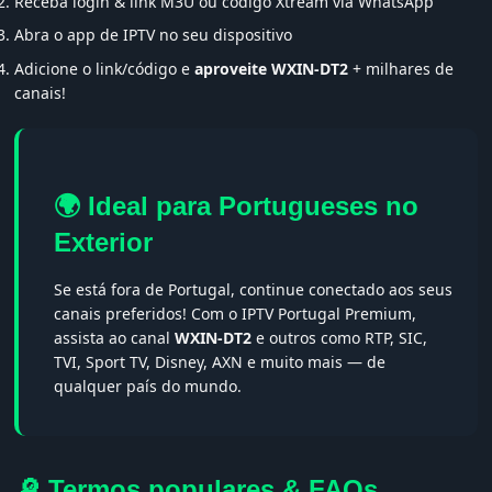
Receba login & link M3U ou código Xtream via WhatsApp
Abra o app de IPTV no seu dispositivo
Adicione o link/código e
aproveite WXIN-DT2
+ milhares de
canais!
🌍 Ideal para Portugueses no
Exterior
Se está fora de Portugal, continue conectado aos seus
canais preferidos! Com o IPTV Portugal Premium,
assista ao canal
WXIN-DT2
e outros como RTP, SIC,
TVI, Sport TV, Disney, AXN e muito mais — de
qualquer país do mundo.
🔎 Termos populares & FAQs