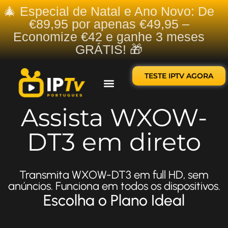
🎄 Especial de Natal e Ano Novo: De
€89,95 por apenas €49,95 –
Economize €42 e ganhe 3 meses
GRÁTIS! 🎁
TESTE IPTV AGORA
Sobre nós
Contate-nos
Assista WXOW-
DT3 em direto
Transmita WXOW-DT3 em full HD, sem
anúncios. Funciona em todos os dispositivos.
Escolha o Plano Ideal