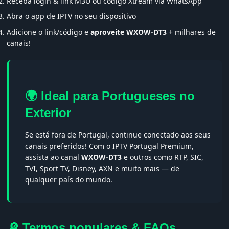
Receba login & link M3U ou código Xtream via WhatsApp
Abra o app de IPTV no seu dispositivo
Adicione o link/código e
aproveite WXOW-DT3
+ milhares de
canais!
🌍 Ideal para Portugueses no
Exterior
Se está fora de Portugal, continue conectado aos seus
canais preferidos! Com o IPTV Portugal Premium,
assista ao canal
WXOW-DT3
e outros como RTP, SIC,
TVI, Sport TV, Disney, AXN e muito mais — de
qualquer país do mundo.
🔎 Termos populares & FAQs