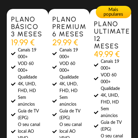
Most Popular
Most Popular
Mais
populares
PLANO
PLANO
PLANO
BÁSICO
PREMIUM
ULTIMATE
3 MESES
6 MESES
12
19.99 €
29.99 €
MESES
Canais 19
Canais 19
49.99 €
000+
000+
Canais 19
VOD 60
VOD 60
000+
000+
000+
VOD 60
Qualidade
Qualidade
000+
4K, UHD,
4K, UHD,
Qualidade
FHD, HD
FHD, HD
4K, UHD,
Sem
Sem
FHD, HD
anúncios
anúncios
Sem
Guia de TV
Guia de TV
anúncios
(EPG)
(EPG)
Guia de TV
O seu canal
O seu canal
(EPG)
local AO
local AO
O seu canal